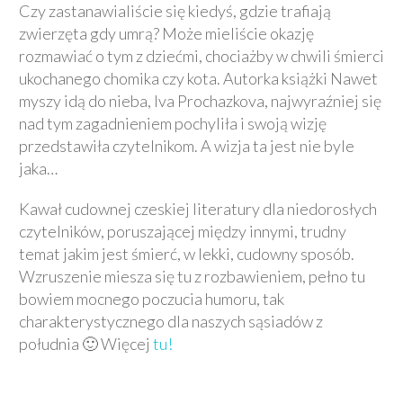
Czy zastanawialiście się kiedyś, gdzie trafiają
zwierzęta gdy umrą? Może mieliście okazję
rozmawiać o tym z dziećmi, chociażby w chwili śmierci
ukochanego chomika czy kota. Autorka książki Nawet
myszy idą do nieba, Iva Prochazkova, najwyraźniej się
nad tym zagadnieniem pochyliła i swoją wizję
przedstawiła czytelnikom. A wizja ta jest nie byle
jaka…
Kawał cudownej czeskiej literatury dla niedorosłych
czytelników, poruszającej między innymi, trudny
temat jakim jest śmierć, w lekki, cudowny sposób.
Wzruszenie miesza się tu z rozbawieniem, pełno tu
bowiem mocnego poczucia humoru, tak
charakterystycznego dla naszych sąsiadów z
południa 🙂 Więcej
tu!