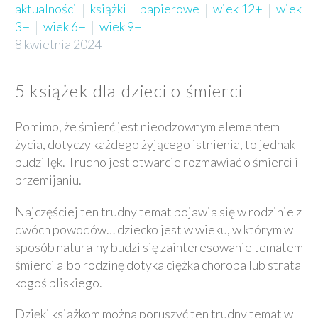
aktualności
książki
papierowe
wiek 12+
wiek
3+
wiek 6+
wiek 9+
8 kwietnia 2024
5 książek dla dzieci o śmierci
Pomimo, że śmierć jest nieodzownym elementem
życia, dotyczy każdego żyjącego istnienia, to jednak
budzi lęk. Trudno jest otwarcie rozmawiać o śmierci i
przemijaniu.
Najczęściej ten trudny temat pojawia się w rodzinie z
dwóch powodów… dziecko jest w wieku, w którym w
sposób naturalny budzi się zainteresowanie tematem
śmierci albo rodzinę dotyka ciężka choroba lub strata
kogoś bliskiego.
Dzięki książkom można poruszyć ten trudny temat w