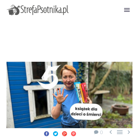



0