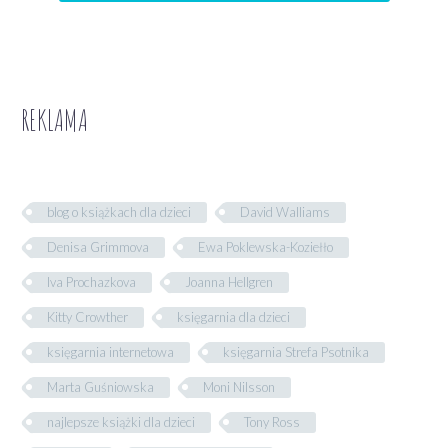
REKLAMA
blog o książkach dla dzieci
David Walliams
Denisa Grimmova
Ewa Poklewska-Koziełło
Iva Prochazkova
Joanna Hellgren
Kitty Crowther
księgarnia dla dzieci
księgarnia internetowa
księgarnia Strefa Psotnika
Marta Guśniowska
Moni Nilsson
najlepsze książki dla dzieci
Tony Ross