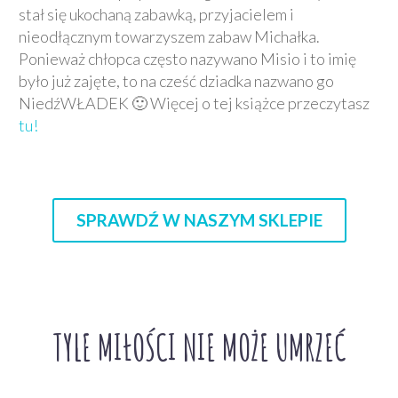
stał się ukochaną zabawką, przyjacielem i
nieodłącznym towarzyszem zabaw Michałka.
Ponieważ chłopca często nazywano Misio i to imię
było już zajęte, to na cześć dziadka nazwano go
NiedźWŁADEK 🙂 Więcej o tej książce przeczytasz
tu!
SPRAWDŹ W NASZYM SKLEPIE
TYLE MIŁOŚCI NIE MOŻE UMRZEĆ