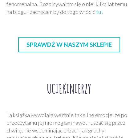
fenomenalna. Rozpisywałam się o niej kilka lat temu
na blogu i zachęcam by do tego wrócić
tu!
SPRAWDŹ W NASZYM SKLEPIE
UCIEKINIERZY
Ta książka wywołała we mnie tak silne emocje, że po
przeczytaniu jej nie mogłam nawet ruszać się przez
chwilę, nie wspominając o łzach jak grochy
spływających po policzkach. Nie da się jej określić