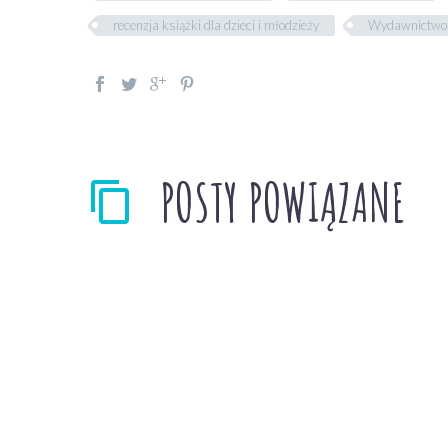
recenzja książki dla dzieci i młodzieży
Wydawnictwo 
POSTY POWIĄZANE