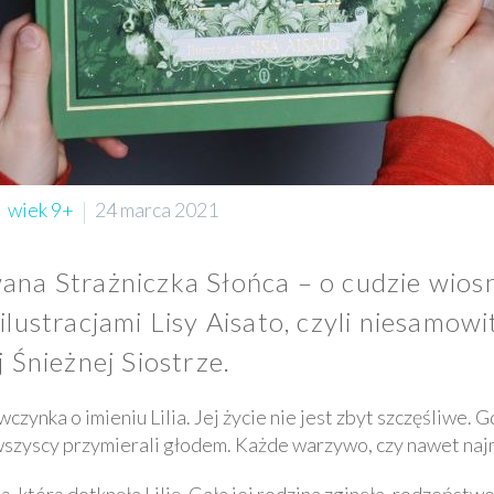
wiek 9+
24 marca 2021
ana Strażniczka Słońca – o cudzie wiosn
ilustracjami Lisy Aisato, czyli niesamow
 Śnieżnej Siostrze.
ynka o imieniu Lilia. Jej życie nie jest zbyt szczęśliwe. G
 wszyscy przymierali głodem. Każde warzywo, czy nawet naj
ą, którą dotknęła Lilię. Cała jej rodzina zginęła, rodzeństwo