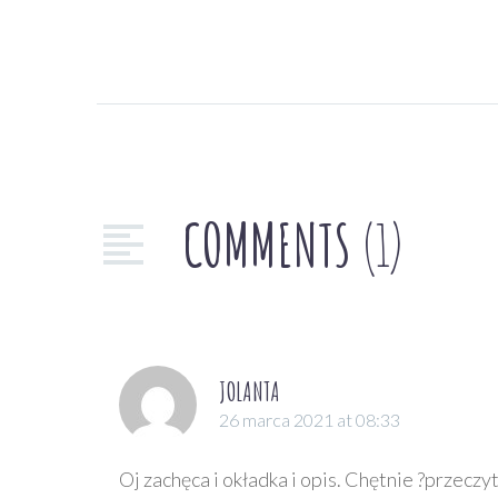
Cudowny chłopak –
R.J. Palacio
Prezentuję dziś
57
12 sty 2018
książkę wyjątkową.
Komiks Bitmaks i
Choć przeznaczona dla
spółka Impreza Arety
młodych czytelników, z
Dziś swoją premierę
COMMENTS
(1)
0
pewnością okaże się
15 lut 2023
ma komiks Bitmaks i
niezapomnianą lekturą
Co mówi tata Alberta?
spółka Impreza Arety
także dla dorosłych. To
– mądrości życiowe i
czyli JUŻ szósty
“Cudowny chłopak”
lody kalesonowe –
0
odcinek serii dla dzieci
24 sie 2018
amerykańskiej autorki
Albert Albertson
stawiających pierwsze
Nowa książka Justyny
R.J. Palacio. Choć
Dziś
kroki w samodzielnym
Bednarek – Basik
JOLANTA
książka ma swoją
przedpremierowo
czytaniu 🙂 Dla tych co
Grysik i wrony
0
26 marca 2021 at 08:33
premierę…
prezentujemy kolejny,
17 wrz 2020
z wypiekami na…
Nakładem
długo wyczekiwany,
Wydawnictwa
Oj zachęca i okładka i opis. Chętnie ?przeczy
odcinek serii o
Literackiego ukazała