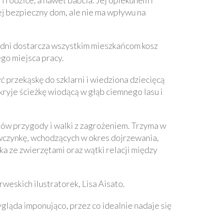
jej bezpieczny dom, ale nie ma wpływu na
zy dni dostarcza wszystkim mieszkańcom kosz
ego miejsca pracy.
 przekąskę do szklarni i wiedziona dziecięcą
kryje ścieżkę wiodącą w głąb ciemnego lasu i
tów przygody i walki z zagrożeniem. Trzyma w
iewczynkę, wchodzących w okres dojrzewania,
a ze zwierzętami oraz wątki relacji między
weskich ilustratorek, Lisa Aisato.
gląda imponująco, przez co idealnie nadaje się