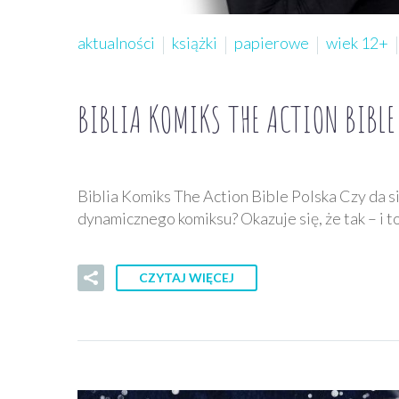
aktualności
książki
papierowe
wiek 12+
BIBLIA KOMIKS THE ACTION BIBLE
Biblia Komiks The Action Bible Polska Czy da s
dynamicznego komiksu? Okazuje się, że tak – i 
CZYTAJ WIĘCEJ