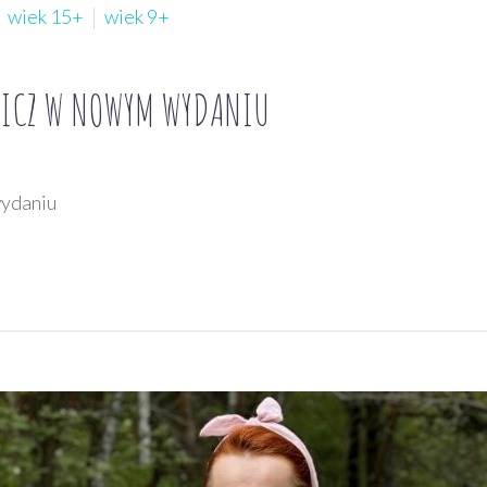
wiek 15+
wiek 9+
WICZ W NOWYM WYDANIU
wydaniu