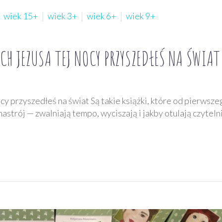
wiek 15+
wiek 3+
wiek 6+
wiek 9+
H JEZUSA TEJ NOCY PRZYSZEDŁEŚ NA ŚWIAT
y przyszedłeś na świat Są takie książki, które od pierwsze
strój — zwalniają tempo, wyciszają i jakby otulają czyteln