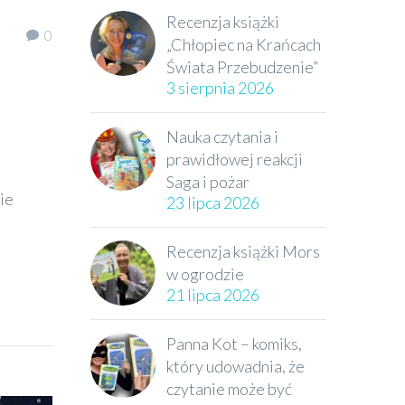
Recenzja książki
0
„Chłopiec na Krańcach
Świata Przebudzenie”
3 sierpnia 2026
Nauka czytania i
prawidłowej reakcji
Saga i pożar
ie
23 lipca 2026
Recenzja książki Mors
w ogrodzie
21 lipca 2026
Panna Kot – komiks,
który udowadnia, że
czytanie może być