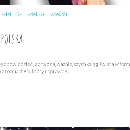
wiek 15+
wiek 6+
wiek 9+
 POLSKA
ię opowiedzieć jedną z najważniejszych ksiąg świata w form
to z rozmachem, który naprawdę…