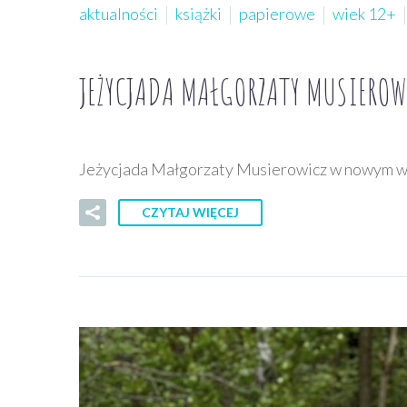
aktualności
książki
papierowe
wiek 12+
JEŻYCJADA MAŁGORZATY MUSIERO
Jeżycjada Małgorzaty Musierowicz w nowym 
CZYTAJ WIĘCEJ