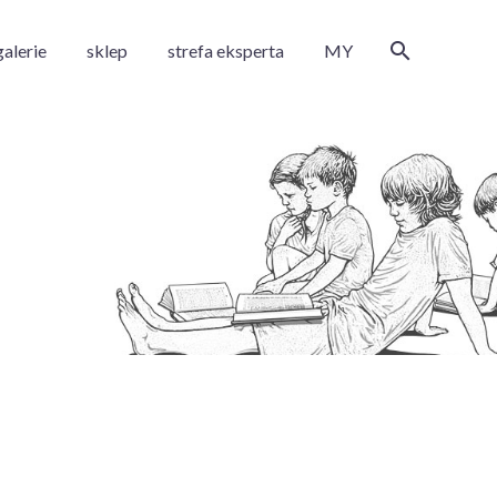
galerie
sklep
strefa eksperta
MY