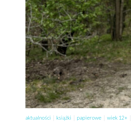
aktualności
książki
papierowe
wiek 12+