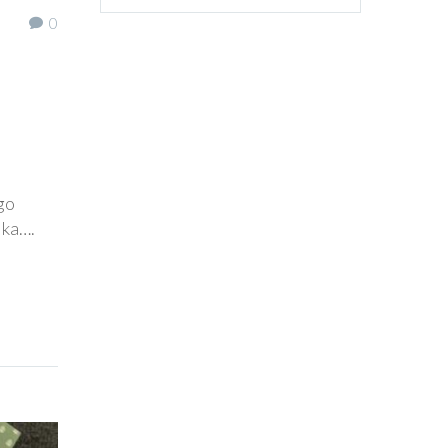
0
go
ika….