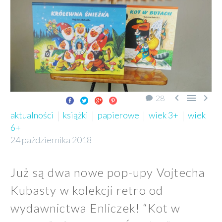



28
aktualności
książki
papierowe
wiek 3+
wiek
6+
24 października 2018
Już są dwa nowe pop-upy Vojtecha
Kubasty w kolekcji retro od
wydawnictwa Enliczek! “Kot w