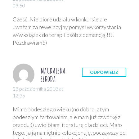
09:50
Cześć. Nie biorę udziału w konkursie ale
uważam za rewelacyjny pomysł wykorzystania
w/w książek do terapii osób z demencją !!!!
Pozdrawiam!:)
MAGDALENA
ODPOWIEDZ
SZKODA
28 października 2018 at
12:35
Mimo podeszłego wieku (no dobra, z tym
podeszłym żartowałam, ale mam już czwórkę z
przodu;)) uwielbiam literaturę dla dzieci. Mało
tego, ja ją namiętnie kolekcjonuję, począwszy od