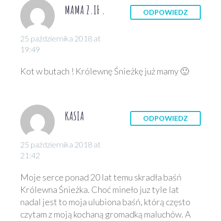
MAMA Z.IF .
ODPOWIEDZ
25 października 2018 at
19:49
Kot w butach ! Królewnę Śnieżkę już mamy 🙂
KASIA
ODPOWIEDZ
25 października 2018 at
21:42
Moje serce ponad 20 lat temu skradła baśń
Królewna Śnieżka. Choć mineło juz tyle lat
nadal jest to moja ulubiona baśń, którą często
czytam z moją kochaną gromadką maluchów. A