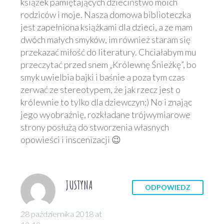
książek pamiętających dzieciństwo moich
rodziców i moje. Nasza domowa biblioteczka
jest zapełniona książkami dla dzieci, a ze mam
dwóch małych smyków, im również staram się
przekazać miłość do literatury. Chciałabym mu
przeczytać przed snem „Królewnę Śnieżkę”, bo
smyk uwielbia bajki i baśnie a poza tym czas
zerwać ze stereotypem, że jak rzecz jest o
królewnie to tylko dla dziewczyn;) No i znając
jego wyobraźnię, rozkładane trójwymiarowe
strony posłużą do stworzenia własnych
opowieści i inscenizacji 😉
JUSTYNA
ODPOWIEDZ
28 października 2018 at