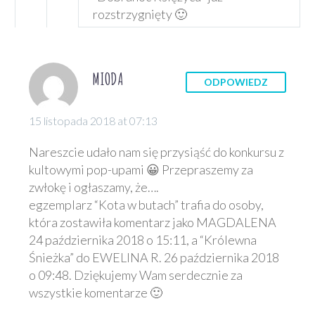
rozstrzygnięty 🙂
MIODA
ODPOWIEDZ
15 listopada 2018 at 07:13
Nareszcie udało nam się przysiąść do konkursu z
kultowymi pop-upami 😀 Przepraszemy za
zwłokę i ogłaszamy, że….
egzemplarz “Kota w butach” trafia do osoby,
która zostawiła komentarz jako MAGDALENA
24 października 2018 o 15:11, a “Królewna
Śnieżka” do EWELINA R. 26 października 2018
o 09:48. Dziękujemy Wam serdecznie za
wszystkie komentarze 🙂