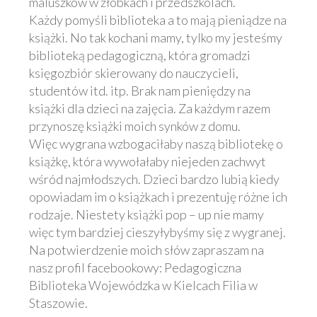
maluszków w żłobkach i przedszkolach.
Każdy pomyśli biblioteka a to mają pieniądze na
książki. No tak kochani mamy, tylko my jesteśmy
biblioteką pedagogiczną, która gromadzi
księgozbiór skierowany do nauczycieli,
studentów itd. itp. Brak nam pieniędzy na
książki dla dzieci na zajęcia. Za każdym razem
przynoszę książki moich synków z domu.
Więc wygrana wzbogaciłaby naszą bibliotekę o
książkę, która wywołałaby niejeden zachwyt
wśród najmłodszych. Dzieci bardzo lubią kiedy
opowiadam im o książkach i prezentuję różne ich
rodzaje. Niestety książki pop – up nie mamy
więc tym bardziej cieszyłybyśmy się z wygranej.
Na potwierdzenie moich słów zapraszam na
nasz profil facebookowy: Pedagogiczna
Biblioteka Wojewódzka w Kielcach Filia w
Staszowie.