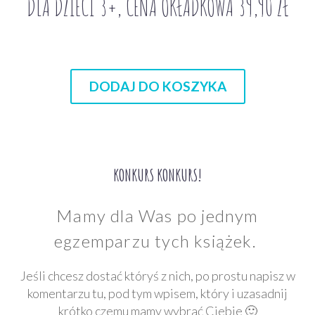
DLA DZIECI 3+, CENA OKŁADKOWA 39,90 ZŁ
DODAJ DO KOSZYKA
KONKURS KONKURS!
Mamy dla Was po jednym
egzemparzu tych książek.
Jeśli chcesz dostać któryś z nich, po prostu napisz w
komentarzu tu, pod tym wpisem, który i uzasadnij
krótko czemu mamy wybrać Ciebie 🙂