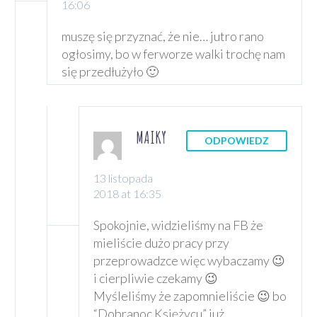
16:06
muszę się przyznać, że nie… jutro rano
ogłosimy, bo w ferworze walki trochę nam
się przedłużyło 🙂
MAIKY
ODPOWIEDZ
13 listopada
2018 at 16:35
Spokojnie, widzieliśmy na FB że
mieliście dużo pracy przy
przeprowadzce więc wybaczamy 😉
i cierpliwie czekamy 😉
Myśleliśmy że zapomnieliście 😉 bo
“Dobranoc Księżycu” już