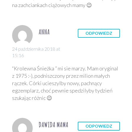
zdradza, że…
To wakacyjna
powieść science-
na zachciankach ciążowych mamy 😉
pomysłów na zabawy z
przygoda
fiction Marcina
książką”. To kapitalny
dwunastolatki,
Szczygielskiego.
podręcznik dla
opowieść pełna
Dotychczas
rodziców,
ANNA
babcinych mądrości
ODPOWIEDZ
wydawało…
bibliotekarzy i
życiowych, z
edukatorów, którzy
przesłaniem, że trzeba
24 października 2018 at
chcą rozkochać dzieci
podążać za swoimi
15:16
w książkach! Bardzo
marzeniami,…
rzadko zdarza nam
“Krolewna Śnieżka ” mi sie marzy. Mam oryginal
się…
z 1975 :-), podniszczony przez milion małych
rączek. Córki ucieszylby nowy, pachnący
egzemplarz, choć pewnie spedzilyby tydzień
szukając różnic 😉
DAWIDA MAMA
ODPOWIEDZ