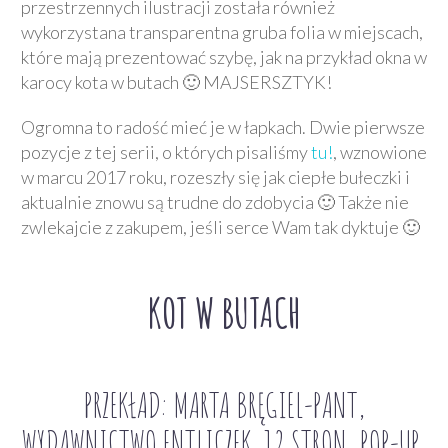
przestrzennych ilustracji została również
wykorzystana transparentna gruba folia w miejscach,
które mają prezentować szybę, jak na przykład okna w
karocy kota w butach 🙂 MAJSERSZTYK!
Ogromna to radość mieć je w łapkach. Dwie pierwsze
pozycje z tej serii, o których pisaliśmy
tu!
, wznowione
w marcu 2017 roku, rozeszły się jak ciepłe bułeczki i
aktualnie znowu są trudne do zdobycia 🙂 Także nie
zwlekajcie z zakupem, jeśli serce Wam tak dyktuje 🙂
KOT W BUTACH
PRZEKŁAD: MARTA BRĘGIEL-PANT,
WYDAWNICTWO ENTLICZEK, 12 STRON, POP-UP,