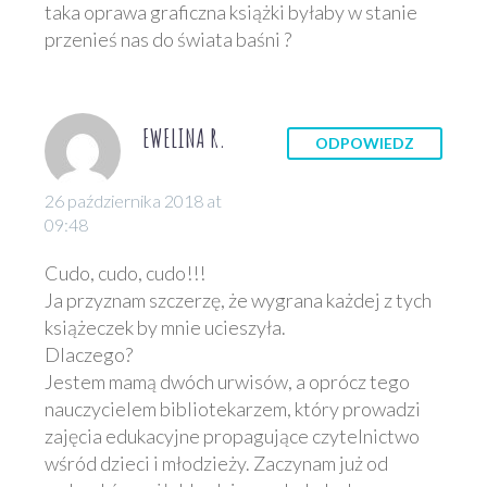
taka oprawa graficzna książki byłaby w stanie
przenieś nas do świata baśni ?
EWELINA R.
ODPOWIEDZ
26 października 2018 at
09:48
Cudo, cudo, cudo!!!
Ja przyznam szczerzę, że wygrana każdej z tych
książeczek by mnie ucieszyła.
Dlaczego?
Jestem mamą dwóch urwisów, a oprócz tego
nauczycielem bibliotekarzem, który prowadzi
zajęcia edukacyjne propagujące czytelnictwo
wśród dzieci i młodzieży. Zaczynam już od