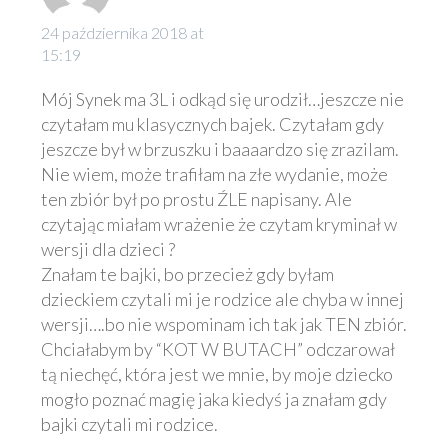
24 października 2018 at
15:19
Mój Synek ma 3L i odkąd się urodził…jeszcze nie
czytałam mu klasycznych bajek. Czytałam gdy
jeszcze był w brzuszku i baaaardzo się zrazilam.
Nie wiem, może trafiłam na złe wydanie, może
ten zbiór był po prostu ŹLE napisany. Ale
czytając miałam wrażenie że czytam kryminał w
wersji dla dzieci ?
Znałam te bajki, bo przecież gdy byłam
dzieckiem czytali mi je rodzice ale chyba w innej
wersji….bo nie wspominam ich tak jak TEN zbiór.
Chciałabym by “KOT W BUTACH” odczarował
tą niechęć, która jest we mnie, by moje dziecko
mogło poznać magię jaka kiedyś ja znałam gdy
bajki czytali mi rodzice.