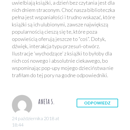
uwielbiają książki, a dzień bez czytania jest dla
nich dniem straconym. Choć nasza biblioteczka
pełna jest wspaniałości i trudno wskazać, które
książki są ich ulubionymi, zawsze największą
popularnością cieszą się te, które poza
opowieścią oferują jeszcze to “coś”. Dotyk,
dźwięk, interakcja typu przesuń-otwórz.
Ilustracje ‘wychodzące’ z książki to byłoby dla
nich coś nowego i absolutnie ciekawego, bo
wspominając pop-upy mojego dzieciństwa nie
trafiłam do tej pory na godne odpowiedniki.
ANETA S.
ODPOWIEDZ
24 października 2018 at
18:44