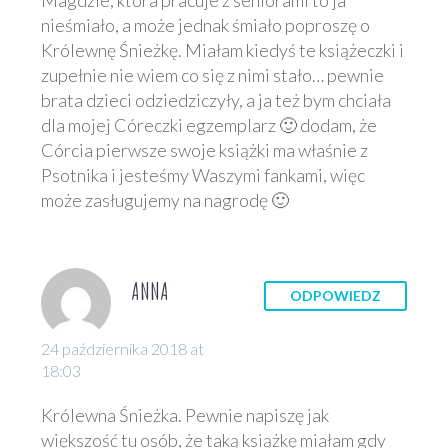
nieśmiało, a może jednak śmiało poproszę o
Królewnę Śnieżkę. Miałam kiedyś te książeczki i
zupełnie nie wiem co się z nimi stało… pewnie
brata dzieci odziedziczyły, a ja też bym chciała
dla mojej Córeczki egzemplarz 🙂 dodam, że
Córcia pierwsze swoje książki ma właśnie z
Psotnika i jesteśmy Waszymi fankami, więc
może zasługujemy na nagrodę 🙂
ANNA
ODPOWIEDZ
24 października 2018 at
18:03
Królewna Śnieżka. Pewnie napiszę jak
większość tu osób, że taką książkę miałam gdy