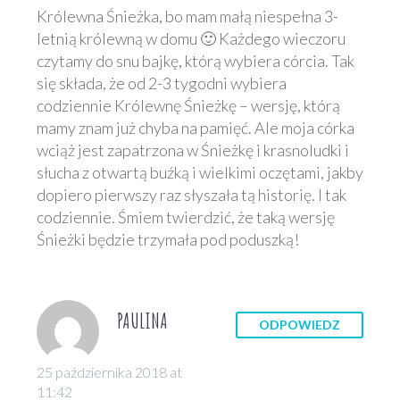
Królewna Śnieżka, bo mam małą niespełna 3-
letnią królewną w domu 🙂 Każdego wieczoru
czytamy do snu bajkę, którą wybiera córcia. Tak
się składa, że od 2-3 tygodni wybiera
codziennie Królewnę Śnieżkę – wersję, którą
mamy znam już chyba na pamięć. Ale moja córka
wciąż jest zapatrzona w Śnieżkę i krasnoludki i
słucha z otwartą buźką i wielkimi oczętami, jakby
dopiero pierwszy raz słyszała tą historię. I tak
codziennie. Śmiem twierdzić, że taką wersję
Śnieżki będzie trzymała pod poduszką!
PAULINA
ODPOWIEDZ
25 października 2018 at
11:42