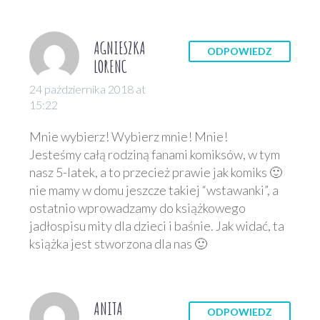
AGNIESZKA
ODPOWIEDZ
LORENC
24 października 2018 at
15:22
Mnie wybierz! Wybierz mnie! Mnie!
Jesteśmy całą rodziną fanami komiksów, w tym
nasz 5-latek, a to przecież prawie jak komiks 🙂
nie mamy w domu jeszcze takiej “wstawanki”, a
ostatnio wprowadzamy do książkowego
jadłospisu mity dla dzieci i baśnie. Jak widać, ta
książka jest stworzona dla nas 🙂
ANITA
ODPOWIEDZ