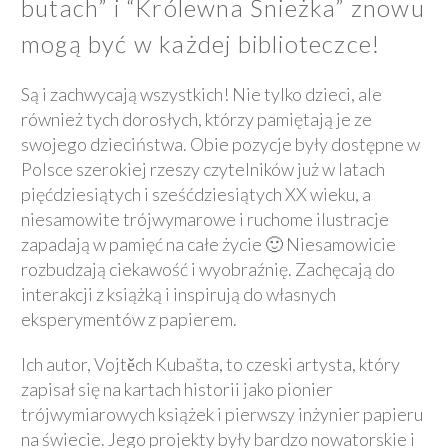
butach” i “Królewna Śnieżka” znowu
mogą być w każdej biblioteczce!
Są i zachwycają wszystkich! Nie tylko dzieci, ale
również tych dorosłych, którzy pamiętają je ze
swojego dzieciństwa. Obie pozycje były dostępne w
Polsce szerokiej rzeszy czytelników już w latach
pięćdziesiątych i sześćdziesiątych XX wieku, a
niesamowite trójwymarowe i ruchome ilustracje
zapadają w pamięć na całe życie 🙂 Niesamowicie
rozbudzają ciekawość i wyobraźnię. Zachęcają do
interakcji z książką i inspirują do własnych
eksperymentów z papierem.
Ich autor, Vojtěch Kubašta, to czeski artysta, który
zapisał się na kartach historii jako pionier
trójwymiarowych książek i pierwszy inżynier papieru
na świecie. Jego projekty były bardzo nowatorskie i