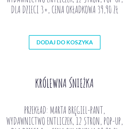
DLA DZIECI 3+, CENA OKŁADKOWA 39,90 ZŁ
DODAJ DO KOSZYKA
KRÓLEWNA ŚNIEŻKA
PRZEKŁAD: MARTA BRĘGIEL-PANT,
WYDAWNICTWO ENTLICZEK, 12 STRON, POP-UP,