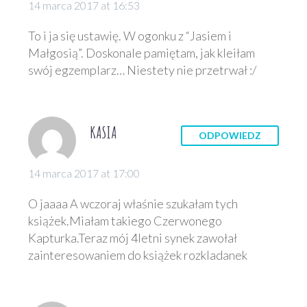
14 marca 2017 at 16:53
To i ja się ustawię. W ogonku z “Jasiem i
Małgosią”. Doskonale pamiętam, jak kleiłam
swój egzemplarz… Niestety nie przetrwał :/
KASIA
ODPOWIEDZ
14 marca 2017 at 17:00
O jaaaa A wczoraj właśnie szukałam tych
książek.Miałam takiego Czerwonego
Kapturka.Teraz mój 4letni synek zawołał
zainteresowaniem do książek rozkladanek