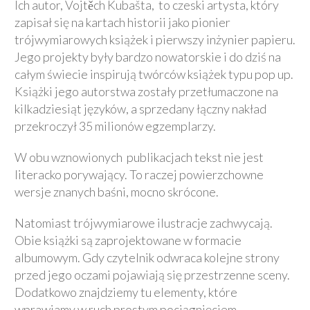
Ich autor, Vojtěch Kubašta, to czeski artysta, który
zapisał się na kartach historii jako pionier
trójwymiarowych książek i pierwszy inżynier papieru.
Jego projekty były bardzo nowatorskie i do dziś na
całym świecie inspirują twórców książek typu pop up.
Książki jego autorstwa zostały przetłumaczone na
kilkadziesiąt języków, a sprzedany łączny nakład
przekroczył 35 milionów egzemplarzy.
W obu wznowionych publikacjach tekst nie jest
literacko porywający. To raczej powierzchowne
wersje znanych baśni, mocno skrócone.
Natomiast trójwymiarowe ilustracje zachwycają.
Obie książki są zaprojektowane w formacie
albumowym. Gdy czytelnik odwraca kolejne strony
przed jego oczami pojawiają się przestrzenne sceny.
Dodatkowo znajdziemy tu elementy, które
wprawiamy w ruch prostym pociągnięciem.