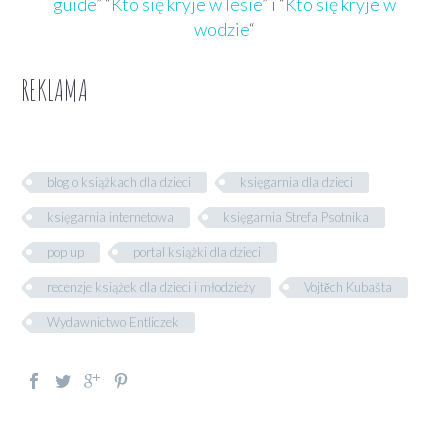
guide
” “
Kto się kryje w lesie
” i “
Kto się kryje w
wodzie
“
REKLAMA
blog o książkach dla dzieci
księgarnia dla dzieci
księgarnia internetowa
księgarnia Strefa Psotnika
pop up
portal książki dla dzieci
recenzje książek dla dzieci i młodzieży
Vojtěch Kubašta
Wydawnictwo Entliczek