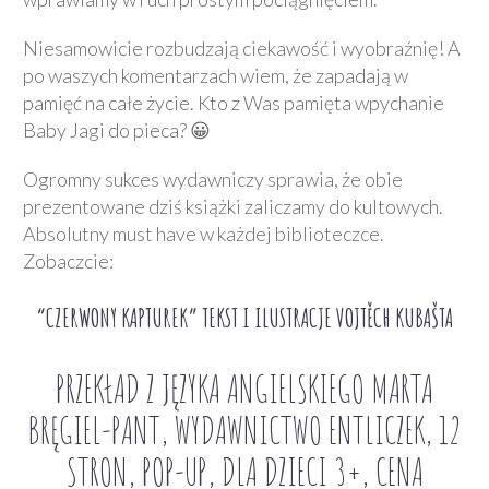
Niesamowicie rozbudzają ciekawość i wyobraźnię! A
po waszych komentarzach wiem, że zapadają w
pamięć na całe życie. Kto z Was pamięta wpychanie
Baby Jagi do pieca? 😀
Ogromny sukces wydawniczy sprawia, że obie
prezentowane dziś książki zaliczamy do kultowych.
Absolutny must have w każdej biblioteczce.
Zobaczcie:
“CZERWONY KAPTUREK” TEKST I ILUSTRACJE VOJTĚCH KUBAŠTA
PRZEKŁAD Z JĘZYKA ANGIELSKIEGO MARTA
BRĘGIEL-PANT, WYDAWNICTWO ENTLICZEK, 12
STRON, POP-UP, DLA DZIECI 3+, CENA