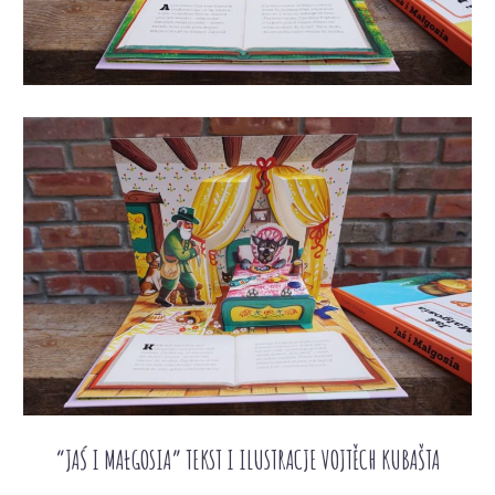
“JAŚ I MAŁGOSIA” TEKST I ILUSTRACJE VOJTĚCH KUBAŠTA