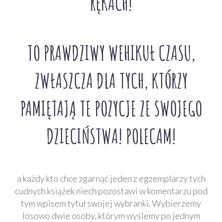
RĘKACH!
TO PRAWDZIWY WEHIKUŁ CZASU,
ZWŁASZCZA DLA TYCH, KTÓRZY
PAMIĘTAJĄ TE POZYCJE ZE SWOJEGO
DZIECIŃSTWA! POLECAM!
a każdy kto chce zgarnąć jeden z egzemplarzy tych
cudnych książek niech pozostawi w komentarzu pod
tym wpisem tytuł swojej wybranki. Wybierzemy
losowo dwie osoby, którym wyślemy po jednym