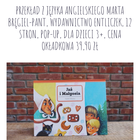
PRZEKŁAD Z JĘZYKA ANGIELSKIEGO MARTA
BRĘGIEL-PANT, WYDAWNICTWO ENTLICZEK, 12
STRON, POP-UP, DLA DZIECI 3+, CENA
OKŁADKOWA 39,90 ZŁ