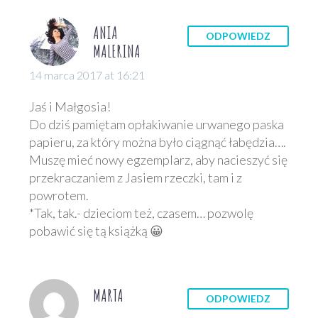
ANIA
ODPOWIEDZ
MALERINA
14 marca 2017 at 16:21
Jaś i Małgosia!
Do dziś pamiętam opłakiwanie urwanego paska
papieru, za który można było ciągnąć łabędzia….
Muszę mieć nowy egzemplarz, aby nacieszyć się
przekraczaniem z Jasiem rzeczki, tam i z
powrotem.
*Tak, tak.- dzieciom też, czasem… pozwolę
pobawić się tą książką 😀
MARTA
ODPOWIEDZ