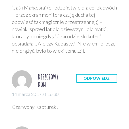
“Jaś i Małgosia” (o rodzeństwie dla córek dwóch
– przez ekran monitora czuję ducha tej
opowieść tak magicznie przestrzennej;) –
nowinki sprzed lat dla dziewczyn i dla matki,
która tylko niegdyś “Czarodziejski kufer”
posiadała… Ale czy Kubasty?! Nie wiem, proszę
nie drążyć, było to wieki temu…;)).
DESZCZOWY
ODPOWIEDZ
DOM
14 marca 2017 at 16:30
Czerwony Kapturek!