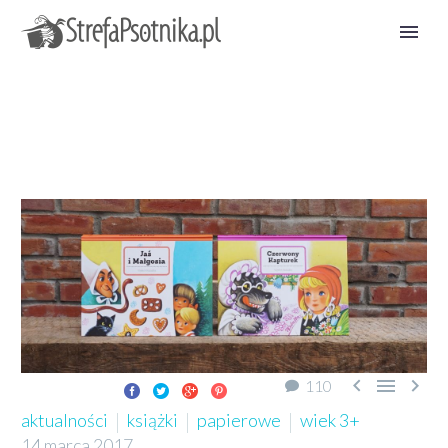



110
aktualności
książki
papierowe
wiek 3+
14 marca 2017