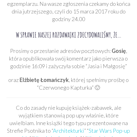
egzemplarzu. Na wasze zgłoszenia czekamy do końca
dnia jutrzejszego, czyli do 15 marca 2017 roku do
godziny 24.00
W SPRAWIE NASZEJ ROZDAWAJKI ZDECYDOWALIŚMY, ŻE…
Prosimy o przesłanie adresów pocztowych:
Gosię
,
która opublikowała swój komentarz jako pierwsza o
godzinie 16:09 i zażyczyła sobie “Jasia i Małgosię”
oraz
Elżbietę Łomańczyk
, której spełnimy prośbę o
“Czerwonego Kapturka” 🙂
Co do zasady nie kupuję książek-zabawek, ale
wyjątkiem stanowią pop upy właśnie, które
uwielbiam. Inne książki tego typu prezentowane na
Strefie Psotnika to “
Architekturki
” “
Star Wars Pop-up