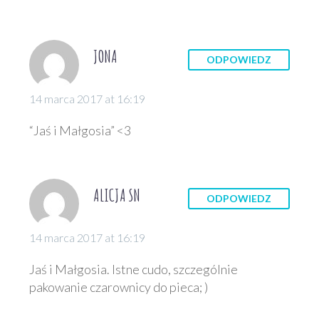
amerykańskiej serii
powieści grozy z lat
siedemdziesiątych XX
JONA
ODPOWIEDZ
wieku, która, w…
14 marca 2017 at 16:19
“Jaś i Małgosia” <3
ALICJA SN
ODPOWIEDZ
14 marca 2017 at 16:19
Jaś i Małgosia. Istne cudo, szczególnie
pakowanie czarownicy do pieca; )