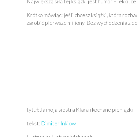
Największą siłą tej książki jest humor – lekki, 
Krótko mówiąc: jeśli chcesz książki, która rozba
zarobić pierwsze miliony. Bez wychodzenia z d
tytuł: Ja moja siostra Klara i kochane pieniążki
tekst:
Dimiter Inkiow
ilustracje: Justyna Mahboob