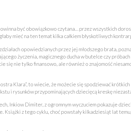
óra powinna być obowiązkowo czytana… przez wszystkich doro
głaby mieć na ten temat kilka całkiem błyskotliwych kontr
rozdziałach opowiedzianych przez jej młodszego brata, poz
ającego życzenia, magicznego ducha w butelce czy próbach 
ie się nie tylko finansowo, ale również o znajomość niesam
 siostra Klara”, to wiecie, że możecie się spodziewać krótkic
kstu i rysunków przypominających dziecięcą kreskę niezas
ech, Inkiow Dimiter, z ogromnym wyczuciem pokazuje dzieci
Książki z tego cyklu, choć powstały kilkadziesiąt lat temu, 