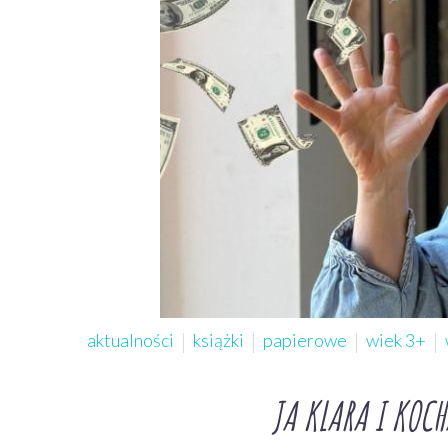
aktualności
książki
papierowe
wiek 3+
JA KLARA I KOCH