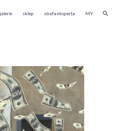
galerie
sklep
strefa eksperta
MY