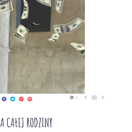



0
 CAŁEJ RODZINY