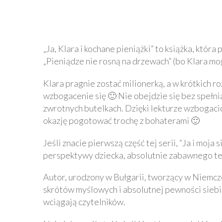
„Ja, Klara i kochane pieniążki” to książka, kt
„Pieniądze nie rosną na drzewach” (bo Klara mo
Klara pragnie zostać milionerką, a w krótkich 
wzbogacenie się 🙂 Nie obejdzie się bez spełni
zwrotnych butelkach. Dzięki lekturze wzbogacic
okazję pogotować trochę z bohaterami 🙂
Jeśli znacie pierwszą część tej serii, “Ja i moja
perspektywy dziecka, absolutnie zabawnego te
Autor, urodzony w Bułgarii, tworzący w Niemcz
skrótów myślowych i absolutnej pewności siebie. 
wciągają czytelników.