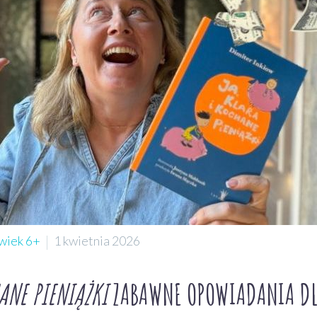
wiek 6+
1 kwietnia 2026
ANE PIENIĄŻKI
ZABAWNE OPOWIADANIA DLA