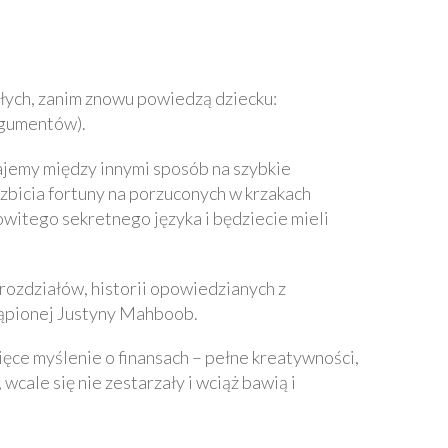
słych, zanim znowu powiedzą dziecku:
argumentów).
najemy między innymi sposób na szybkie
zbicia fortuny na porzuconych w krzakach
owitego sekretnego języka i będziecie mieli
h rozdziałów, historii opowiedzianych z
tąpionej Justyny Mahboob.
ęce myślenie o finansach – pełne kreatywności,
wcale się nie zestarzały i wciąż bawią i