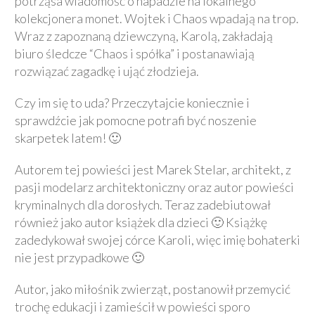
potrząsa wiadomość o napadzie na lokalnego
kolekcjonera monet. Wojtek i Chaos wpadają na trop.
Wraz z zapoznaną dziewczyną, Karolą, zakładają
biuro śledcze “Chaos i spółka” i postanawiają
rozwiązać zagadkę i ująć złodzieja.
Czy im się to uda? Przeczytajcie koniecznie i
sprawdźcie jak pomocne potrafi być noszenie
skarpetek latem! 🙂
Autorem tej powieści jest Marek Stelar, architekt, z
pasji modelarz architektoniczny oraz autor powieści
kryminalnych dla dorosłych. Teraz zadebiutował
również jako autor książek dla dzieci 🙂 Książkę
zadedykował swojej córce Karoli, więc imię bohaterki
nie jest przypadkowe 🙂
Autor, jako miłośnik zwierząt, postanowił przemycić
trochę edukacji i zamieścił w powieści sporo