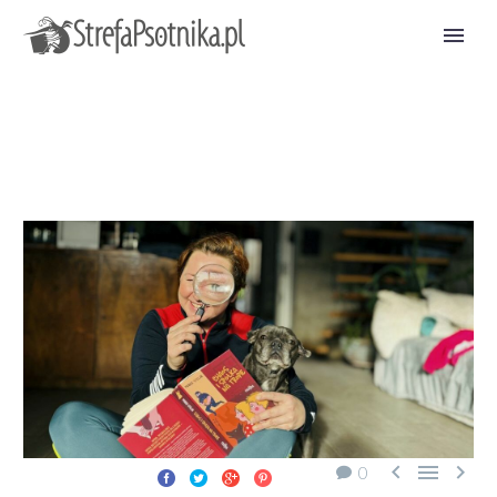



0