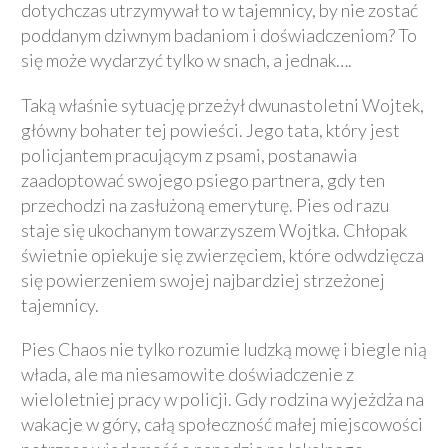
dotychczas utrzymywał to w tajemnicy, by nie zostać
poddanym dziwnym badaniom i doświadczeniom? To
się może wydarzyć tylko w snach, a jednak….
Taką właśnie sytuację przeżył dwunastoletni Wojtek,
główny bohater tej powieści. Jego tata, który jest
policjantem pracującym z psami, postanawia
zaadoptować swojego psiego partnera, gdy ten
przechodzi na zasłużoną emeryturę. Pies od razu
staje się ukochanym towarzyszem Wojtka. Chłopak
świetnie opiekuje się zwierzęciem, które odwdzięcza
się powierzeniem swojej najbardziej strzeżonej
tajemnicy.
Pies Chaos nie tylko rozumie ludzką mowę i biegle nią
włada, ale ma niesamowite doświadczenie z
wieloletniej pracy w policji. Gdy rodzina wyjeżdża na
wakacje w góry, całą społeczność małej miejscowości