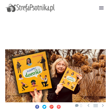



0