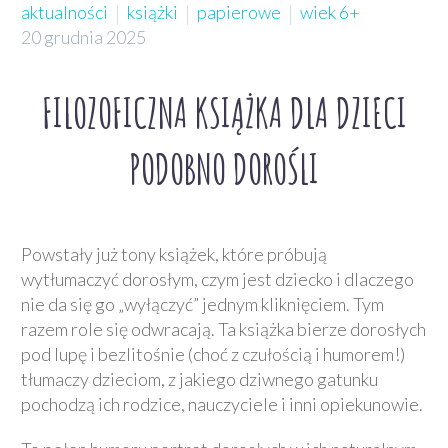
aktualności
książki
papierowe
wiek 6+
20 grudnia 2025
FILOZOFICZNA KSIĄŻKA DLA DZIECI
PODOBNO DOROŚLI
Powstały już tony książek, które próbują
wytłumaczyć dorosłym, czym jest dziecko i dlaczego
nie da się go „wyłączyć” jednym kliknięciem. Tym
razem role się odwracają. Ta książka bierze dorosłych
pod lupę i bezlitośnie (choć z czułością i humorem!)
tłumaczy dzieciom, z jakiego dziwnego gatunku
pochodzą ich rodzice, nauczyciele i inni opiekunowie.