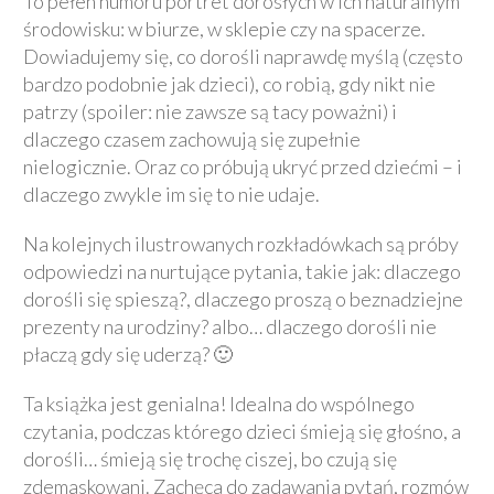
To pełen humoru portret dorosłych w ich naturalnym
środowisku: w biurze, w sklepie czy na spacerze.
Dowiadujemy się, co dorośli naprawdę myślą (często
bardzo podobnie jak dzieci), co robią, gdy nikt nie
patrzy (spoiler: nie zawsze są tacy poważni) i
dlaczego czasem zachowują się zupełnie
nielogicznie. Oraz co próbują ukryć przed dziećmi – i
dlaczego zwykle im się to nie udaje.
Na kolejnych ilustrowanych rozkładówkach są próby
odpowiedzi na nurtujące pytania, takie jak: dlaczego
dorośli się spieszą?, dlaczego proszą o beznadziejne
prezenty na urodziny? albo… dlaczego dorośli nie
płaczą gdy się uderzą? 🙂
Ta książka jest genialna! Idealna do wspólnego
czytania, podczas którego dzieci śmieją się głośno, a
dorośli… śmieją się trochę ciszej, bo czują się
zdemaskowani. Zachęca do zadawania pytań, rozmów