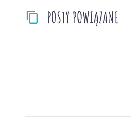
POSTY POWIĄZANE
Mój sen Ćwiczenia
relaksacyjne z
dzieckiem
0
19 paź 2024
Mój sen Ćwiczenia