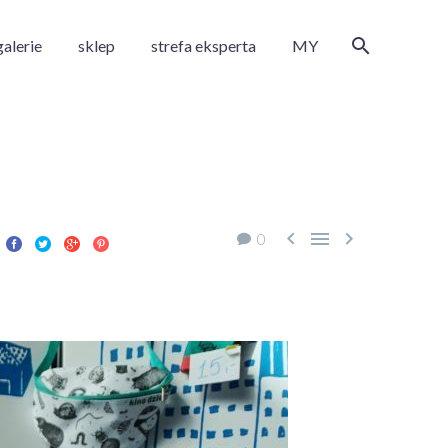
galerie
sklep
strefa eksperta
MY



0