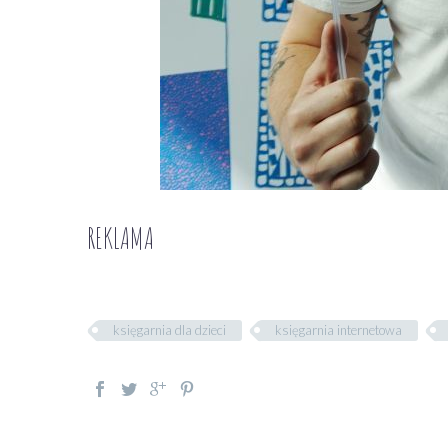
REKLAMA
księgarnia dla dzieci
księgarnia internetowa