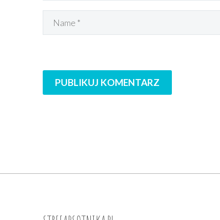
to młoda amerykańska
Ciężko mi uwierzyć,
ilustratorka i graficzka,
ale to już
Lydia Nichols. Idealne
DWUDZIESTA…
do pierwszego
kontaktu z literaturą
🙂 Śliczne, poręczne…
PUBLIKUJ KOMENTARZ