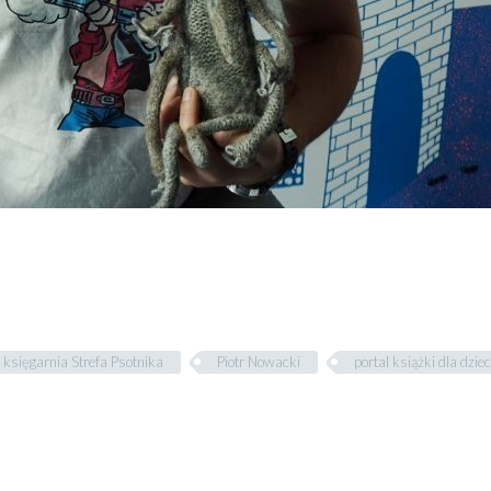
księgarnia Strefa Psotnika
Piotr Nowacki
portal książki dla dziec