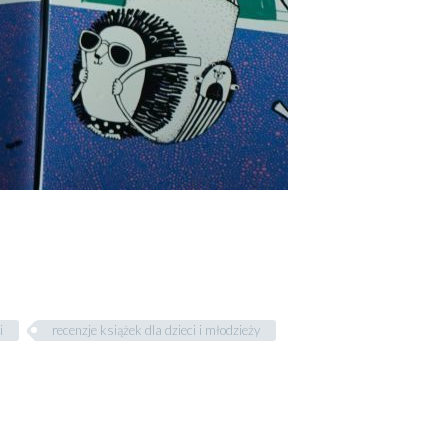
i
recenzje książek dla dzieci i młodzieży