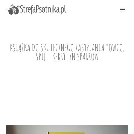
KSIĄŻKA DO SKUTECZNEGO ZASYPIANIA “OWCO,
ŚPIJ!” KERRY LYN SPARROW