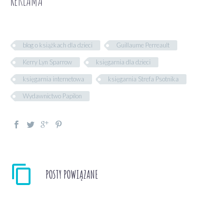
REKLAMA
blog o książkach dla dzieci
Guillaume Perreault
Kerry Lyn Sparrow
księgarnia dla dzieci
księgarnia internetowa
księgarnia Strefa Psotnika
Wydawnictwo Papilon
POSTY POWIĄZANE