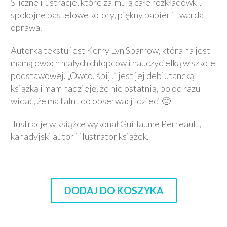
Śliczne ilustracje, które zajmują całe rozkładówki,
spokojne pastelowe kolory, piękny papier i twarda
oprawa.
Autorką tekstu jest Kerry Lyn Sparrow, która na jest
mamą dwóch małych chłopców i nauczycielką w szkole
podstawowej. „Owco, śpij!” jest jej debiutancką
książką i mam nadzieję, że nie ostatnią, bo od razu
widać, że ma talnt do obserwacji dzieci 🙂
Ilustracje w książce wykonał Guillaume Perreault,
kanadyjski autor i ilustrator książek.
DODAJ DO KOSZYKA