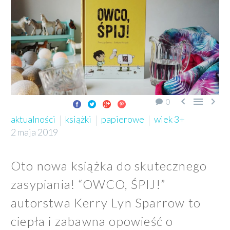



0
aktualności
książki
papierowe
wiek 3+
2 maja 2019
Oto nowa książka do skutecznego
zasypiania! “OWCO, ŚPIJ!”
autorstwa Kerry Lyn Sparrow to
ciepła i zabawna opowieść o