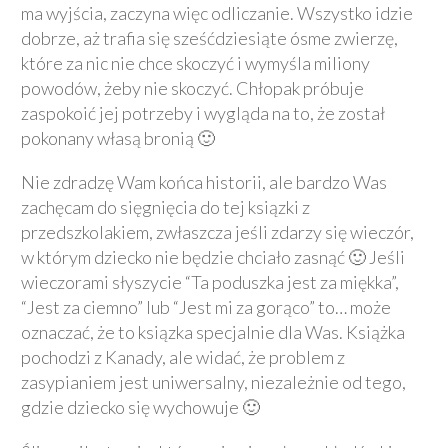
ma wyjścia, zaczyna więc odliczanie. Wszystko idzie
dobrze, aż trafia się sześćdziesiąte ósme zwierzę,
które za nic nie chce skoczyć i wymyśla miliony
powodów, żeby nie skoczyć. Chłopak próbuje
zaspokoić jej potrzeby i wygląda na to, że został
pokonany własą bronią 🙂
Nie zdradzę Wam końca historii, ale bardzo Was
zachęcam do sięgnięcia do tej ksiązki z
przedszkolakiem, zwłaszcza jeśli zdarzy się wieczór,
w którym dziecko nie będzie chciało zasnąć 🙂 Jeśli
wieczorami słyszycie “Ta poduszka jest za miękka”,
“Jest za ciemno” lub “Jest mi za gorąco” to… może
oznaczać, że to ksiązka specjalnie dla Was. Książka
pochodzi z Kanady, ale widać, że problem z
zasypianiem jest uniwersalny, niezależnie od tego,
gdzie dziecko się wychowuje 🙂