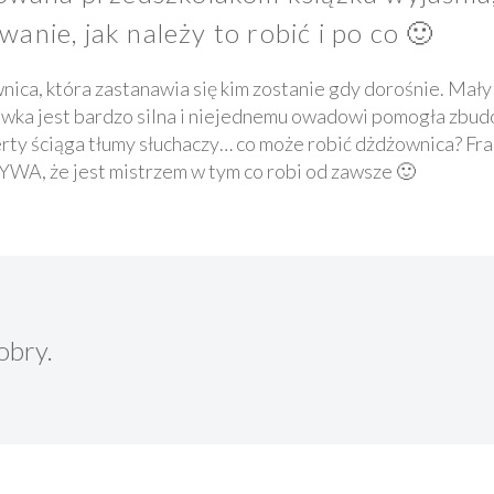
anie, jak należy to robić i po co 🙂
nica, która zastanawia się kim zostanie gdy dorośnie. Mał
rówka jest bardzo silna i niejednemu owadowi pomogła zbu
rty ściąga tłumy słuchaczy… co może robić dżdżownica? Fran
YWA, że jest mistrzem w tym co robi od zawsze 🙂
obry.