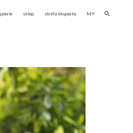
galerie
sklep
strefa eksperta
MY