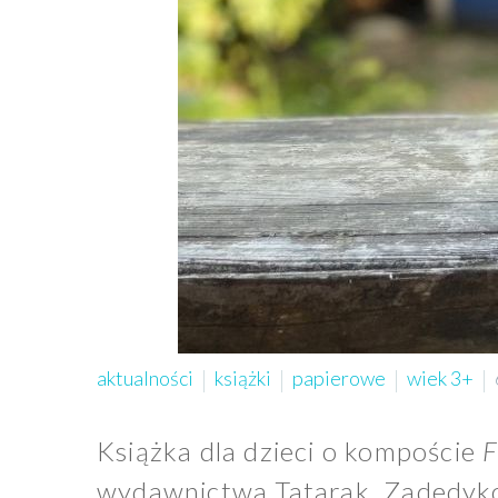
aktualności
książki
papierowe
wiek 3+
Książka dla dzieci o kompoście
F
wydawnictwa Tatarak. Zadedyko