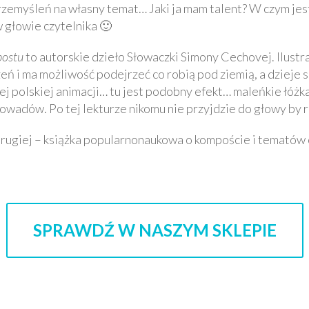
zemyśleń na własny temat… Jaki ja mam talent? W czym jest
w głowie czytelnika 🙂
postu
to autorskie dzieło Słowaczki Simony Cechovej. Ilustra
ń i ma możliwość podejrzeć co robią pod ziemią, a dzieje 
 polskiej animacji… tu jest podobny efekt… maleńkie łóżka
owadów. Po tej lekturze nikomu nie przyjdzie do głowy by 
 z drugiej – książka popularnonaukowa o kompoście i temat
SPRAWDŹ W NASZYM SKLEPIE