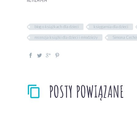
blog o książkach dla dzieci
księgarnia dla dzieci
recenzja książki dla dzieci i młodzieży
Simona Cecho
POSTY POWIĄZANE