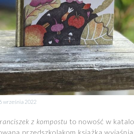
6 września 2022
ranciszek z kompostu
to nowość w katal
wana przedszkolakom książka wyjaśnia,