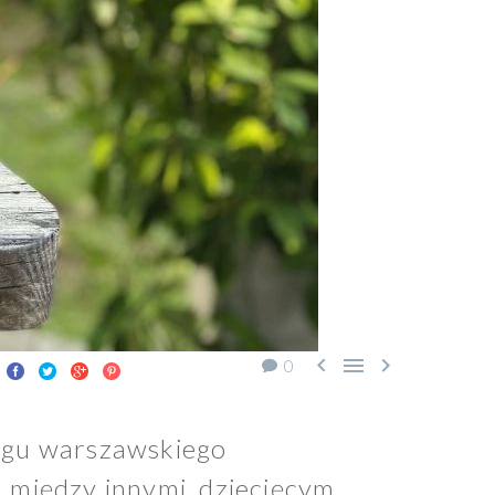



0
ogu warszawskiego
 między innymi, dziecięcym