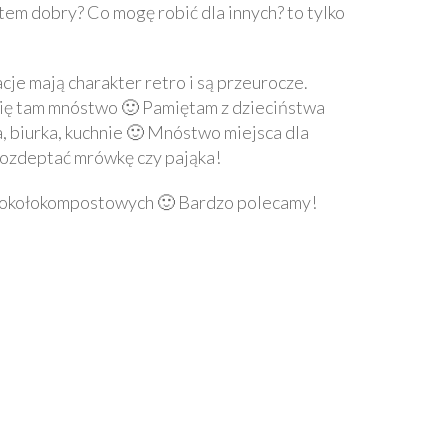
em dobry? Co mogę robić dla innych? to tylko
cje mają charakter retro i są przeurocze.
się tam mnóstwo 🙂 Pamiętam z dzieciństwa
, biurka, kuchnie 🙂 Mnóstwo miejsca dla
rozdeptać mrówkę czy pająka!
ów okołokompostowych 🙂 Bardzo polecamy!