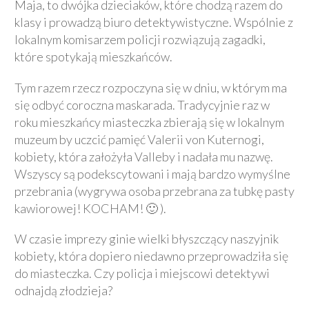
Maja, to dwójka dzieciaków, które chodzą razem do
klasy i prowadzą biuro detektywistyczne. Wspólnie z
lokalnym komisarzem policji rozwiązują zagadki,
które spotykają mieszkańców.
Tym razem rzecz rozpoczyna się w dniu, w którym ma
się odbyć coroczna maskarada. Tradycyjnie raz w
roku mieszkańcy miasteczka zbierają się w lokalnym
muzeum by uczcić pamięć Valerii von Kuternogi,
kobiety, która założyła Valleby i nadała mu nazwę.
Wszyscy są podekscytowani i mają bardzo wymyślne
przebrania (wygrywa osoba przebrana za tubkę pasty
kawiorowej! KOCHAM! 🙂 ).
W czasie imprezy ginie wielki błyszczący naszyjnik
kobiety, która dopiero niedawno przeprowadziła się
do miasteczka. Czy policja i miejscowi detektywi
odnajdą złodzieja?