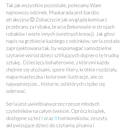
Tak jak wszystkie pozostałe, polecamy Wam
najnowszy odcinek. Maskarada jest bardzo
atrakcyjna 🙂 Zobaczycie jak wygląda komisarz
przebrany za rybaka, bracia Bekonowie w strojach
robaków i wiele innych świetnych kreacji. Jak głosi
napis na grzbiecie każdego z odcinków, seria została
zaprojektowana tak, by wspomagać samodzielne
czytanie wśród dzieci szlifujących dopiero tę trudną
sztukę. Dziecięcy bohaterowie, z którymi każdy
chętnie się utożsami, spore litery, krótkie rozdziały,
mapa miasteczka i kolorowe ilustracje, ale co
najważniejsze… historie, od których ciężko się
oderwać.
Seria jest uwielbiana przez rzesze młodych
czytelników na całym świecie. Oprócz książek,
dostępne są też
I
oraz
II
tom komiksów, zeszyty
aktywizujące dzieci do czytania, pisania i