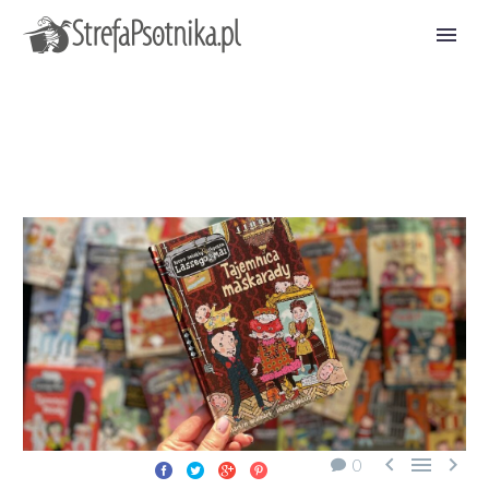



0