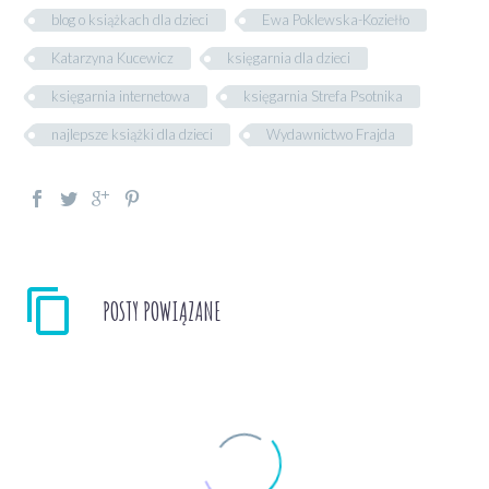
blog o książkach dla dzieci
Ewa Poklewska-Koziełło
Katarzyna Kucewicz
księgarnia dla dzieci
księgarnia internetowa
księgarnia Strefa Psotnika
najlepsze książki dla dzieci
Wydawnictwo Frajda
POSTY POWIĄZANE