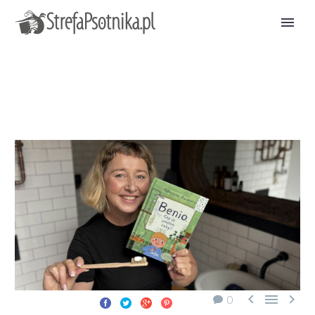



0