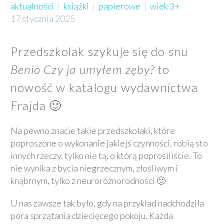
aktualności
książki
papierowe
wiek 3+
17 stycznia 2025
Przedszkolak szykuje się do snu
Benio Czy ja umyłem zęby?
to
nowość w katalogu wydawnictwa
Frajda 🙂
Na pewno znacie takie przedszkolaki, które
poproszone o wykonanie jakiejś czynności, robią sto
innych rzeczy, tylko nie tą, o którą poprosiliście. To
nie wynika z bycia niegrzecznym, złośliwym i
knąbrnym, tylko z neuroróżnorodności 🙂
U nas zawsze tak było, gdy na przykład nadchodziła
pora sprzątania dziecięcego pokoju. Każda