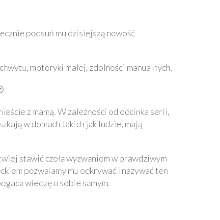
oniecznie podsuń mu dzisiejszą nowość
chwytu, motoryki małej, zdolności manualnych.

mieście z mamą. W zależności od odcinka serii,
zkają w domach takich jak ludzie, mają
atwiej stawić czoła wyzwaniom w prawdziwym
zieckiem pozwalamy mu odkrywać i nazywać ten
zbogaca wiedzę o sobie samym.