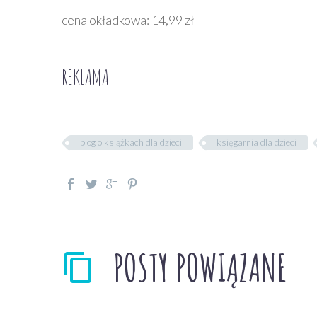
cena okładkowa: 14,99 zł
REKLAMA
blog o książkach dla dzieci
księgarnia dla dzieci
POSTY POWIĄZANE