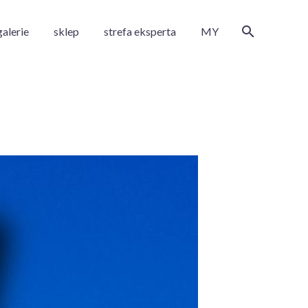
galerie
sklep
strefa eksperta
MY