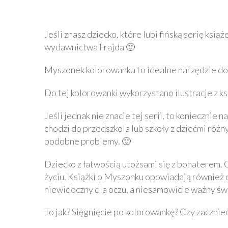
Jeśli znasz dziecko, które lubi fińską serię ks
wydawnictwa Frajda 🙂
Myszonek kolorowanka to idealne narzędzie do 
Do tej kolorowanki wykorzystano ilustracje z ks
Jeśli jednak nie znacie tej serii, to konieczni
chodzi do przedszkola lub szkoły z dziećmi róż
podobne problemy. 🙂
Dziecko z łatwością utożsami się z bohatere
życiu. Książki o Myszonku opowiadają również 
niewidoczny dla oczu, a niesamowicie ważny św
To jak? Sięgnięcie po kolorowankę? Czy zaczniec