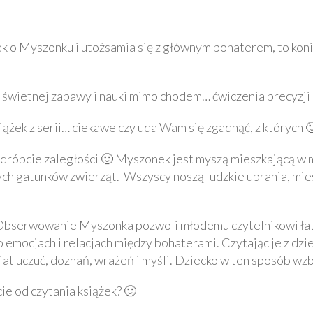
iążek o Myszonku i utożsamia się z głównym bohaterem, to k
świetnej zabawy i nauki mimo chodem… ćwiczenia precyzji 
iążek z serii… ciekawe czy uda Wam się zgadnąć, z których 
e nadróbcie zaległości 🙂 Myszonek jest myszą mieszkającą w 
nych gatunków zwierząt. Wszyscy noszą ludzkie ubrania, mies
m. Obserwowanie Myszonka pozwoli młodemu czytelnikowi ł
o emocjach i relacjach między bohaterami. Czytając je z d
iat uczuć, doznań, wrażeń i myśli. Dziecko w ten sposób w
ie od czytania książek? 🙂