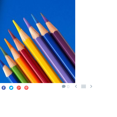



0