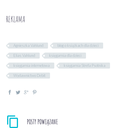
REKLAMA
Agnieszka Vahlund
blog o książkach dla dzieci
Elias Vahlund
księgarnia dla dzieci
księgarnia internetowa
księgarnia Strefa Psotnika
Wydawnictwo Debit
POSTY POWIĄZANE