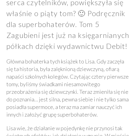
serca czytelników, powiększyła się
właśnie o piąty tom? 🙂 Podręcznik
dla superbohaterów. Tom 5
Zagubieni jest już na księgarnianych
półkach dzięki wydawnictwu Debit!
Główna bohaterka tych książek to Lisa. Gdy zaczęła
się ta historia, była zalęknioną dziewczyną, ofiarą
napaści szkolnych kolegów. Czytając cztery pierwsze
tomy, byliśmy świadkami niesamowitego
przeobrażenia się dziewczynki. Teraz zmieniła się nie
do poznania… jest silna, pewna siebie i nie tylko sama
posiadła supermoce, a teraz ma zamiar nauczyć ich
innych i założyć grupę superbohaterów.
Lisa wie, że działanie w pojedynkę nie przynosi tak
świetnych efektów, jak działanie w grupie. W mieście