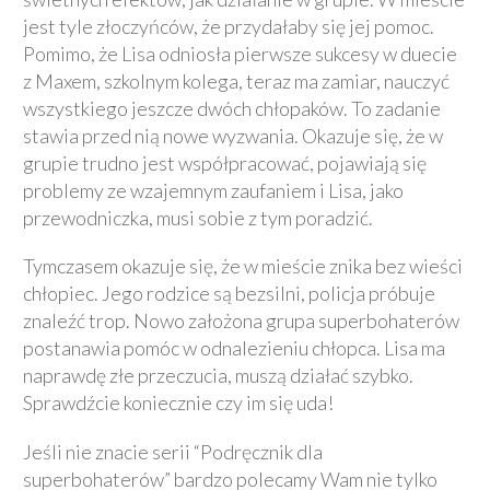
jest tyle złoczyńców, że przydałaby się jej pomoc.
Pomimo, że Lisa odniosła pierwsze sukcesy w duecie
z Maxem, szkolnym kolega, teraz ma zamiar, nauczyć
wszystkiego jeszcze dwóch chłopaków. To zadanie
stawia przed nią nowe wyzwania. Okazuje się, że w
grupie trudno jest współpracować, pojawiają się
problemy ze wzajemnym zaufaniem i Lisa, jako
przewodniczka, musi sobie z tym poradzić.
Tymczasem okazuje się, że w mieście znika bez wieści
chłopiec. Jego rodzice są bezsilni, policja próbuje
znaleźć trop. Nowo założona grupa superbohaterów
postanawia pomóc w odnalezieniu chłopca. Lisa ma
naprawdę złe przeczucia, muszą działać szybko.
Sprawdźcie koniecznie czy im się uda!
Jeśli nie znacie serii “Podręcznik dla
superbohaterów” bardzo polecamy Wam nie tylko