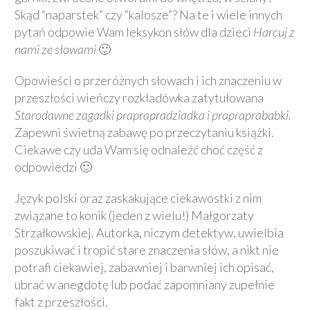
Skąd “naparstek” czy “kalosze”? Na te i wiele innych
pytań odpowie Wam leksykon słów dla dzieci
Harcuj z
nami ze słowami
🙂
Opowieści o przeróżnych słowach i ich znaczeniu w
przeszłości wieńczy rozkładówka zatytułowana
Starodawne zagadki praprapradziadka i prapraprababki.
Zapewni świetną zabawę po przeczytaniu książki.
Ciekawe czy uda Wam się odnaleźć choć część z
odpowiedzi 🙂
Język polski oraz zaskakujące ciekawostki z nim
związane to konik (jeden z wielu!) Małgorzaty
Strzałkowskiej. Autorka, niczym detektyw, uwielbia
poszukiwać i tropić stare znaczenia słów, a nikt nie
potrafi ciekawiej, zabawniej i barwniej ich opisać,
ubrać w anegdotę lub podać zapomniany zupełnie
fakt z przeszłości.