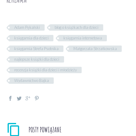
Adam Pękalski
blog o książkach dla dzieci
księgarnia dla dzieci
księgarnia internetowa
księgarnia Strefa Psotnika
Małgorzata Strzałkowska
najlepsze książki dla dzieci
recenzja książki dla dzieci i młodzieży
Wydawnictwo Bajka
POSTY POWIĄZANE