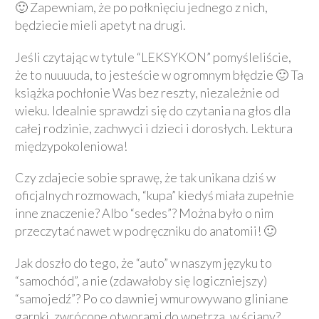
🙂 Zapewniam, że po połknięciu jednego z nich,
będziecie mieli apetyt na drugi.
Jeśli czytając w tytule “LEKSYKON” pomyśleliście,
że to nuuuuda, to jesteście w ogromnym błędzie 🙂 Ta
książka pochłonie Was bez reszty, niezależnie od
wieku. Idealnie sprawdzi się do czytania na głos dla
całej rodzinie, zachwyci i dzieci i dorosłych. Lektura
międzypokoleniowa!
Czy zdajecie sobie sprawę, że tak unikana dziś w
oficjalnych rozmowach, “kupa” kiedyś miała zupełnie
inne znaczenie? Albo “sedes”? Można było o nim
przeczytać nawet w podręczniku do anatomii! 🙂
Jak doszło do tego, że “auto” w naszym języku to
“samochód”, a nie (zdawałoby się logiczniejszy)
“samojedź”? Po co dawniej wmurowywano gliniane
garnki, zwrócone otworami do wnętrza, w ściany?