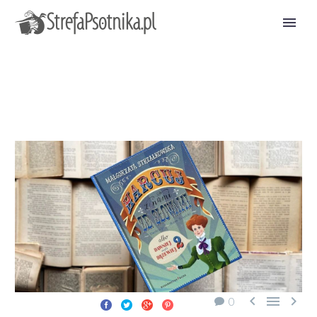



0