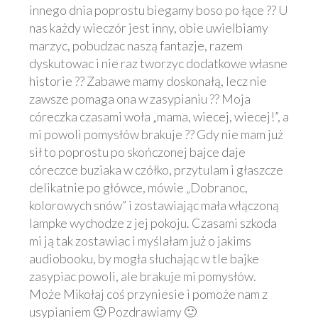
innego dnia poprostu biegamy boso po łące ?? U
nas każdy wieczór jest inny, obie uwielbiamy
marzyc, pobudzac naszą fantazje, razem
dyskutowac i nie raz tworzyc dodatkowe własne
historie ?? Zabawe mamy doskonałą, lecz nie
zawsze pomaga ona w zasypianiu ?? Moja
córeczka czasami woła „mama, wiecej, wiecej!”, a
mi powoli pomysłów brakuje ?? Gdy nie mam już
sił to poprostu po skończonej bajce daje
córeczce buziaka w czółko, przytulam i głaszcze
delikatnie po główce, mówie „Dobranoc,
kolorowych snów” i zostawiając mała włączoną
lampke wychodze z jej pokoju. Czasami szkoda
mi ją tak zostawiac i myślałam już o jakims
audiobooku, by mogła słuchając w tle bajke
zasypiac powoli, ale brakuje mi pomysłów.
Może Mikołaj coś przyniesie i pomoże nam z
usypianiem 🙂 Pozdrawiamy 🙂