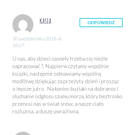
KASIA
ODPOWIEDZ
30 października 2018 at
18:27
U nas, aby dzieci zasneły trzeba się nieźle
napracować ?. Najpierw czytamy wspólnie
książki, następnie odmawiamy wspólną
modlitwę dziękując za przeżyty dzień i prosząc
o lepsze jutro . Na koniec buziaki na dobranoc i
słuchanie odgłosu szumu morza, który beztrosko
przenosi nas w świat snów, a nasze ciało
rozluźnia, a duszę uwrażliwia.