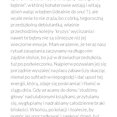
bębnie", w której bohaterowie wstają i witają
dzień waląc w bęben (idealnie do snu! ? ), ale
wcale mnie to nie zraża, bo z córką, tegoroczną
przedszkolną debiutantką, właśnie
przechodzimy kolejny 'kryzys' wyciszania i
nawet te bębny nie są silniejsze niż jej
wieczorne emocje. Mam wrażenie, że teraz nasz
rytuał zasypiania zaczynamy na długo nim
zajdzie słońce, bo już w drzwiach przedszkola,
tuż po podwieczorku. Najpierw pozwalam jej się
porządnie wyszaleć na placu zabaw (czy skacząc
niemal po sufitach w niepogodę) i dać upust tej
energii, którą, zdaje się poskramiać i tłumić w
ciągu dnia. Gdy wracamy do domu 'studzimy
głowy' nad ulubionymi książkami, przytulamy
się, wygłupiamy i nadrabiamy całodzienne braki
bliskości. W końcu, po kolacji i toalecie, by
pomóc jej uporządkować i zamknąć dzień, tuż