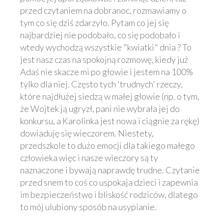
przed czytaniem na dobranoc, rozmawiamy o
tym co się dziś zdarzyło. Pytam co jej się
najbardziej nie podobało, co się podobało i
wtedy wychodzą wszystkie "kwiatki" dnia ? To
jest nasz czas na spokojną rozmowę, kiedy już
Adaś nie skacze mi po głowie i jestem na 100%
tylko dla niej. Często tych 'trudnych' rzeczy,
które najdłużej siedzą w małej głowie (np. o tym,
że Wojtek ją ugryzł, pani nie wybrała jej do
konkursu, a Karolinka jest nowa i ciągnie za rękę)
dowiaduję się wieczorem. Niestety,
przedszkole to dużo emocji dla takiego małego
człowieka więc i nasze wieczory są ty
naznaczone i bywają naprawdę trudne. Czytanie
przed snem to coś co uspokaja dzieci i zapewnia
im bezpieczeństwo i bliskość rodziców, dlatego
to mój ulubiony sposób na usypianie.