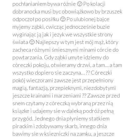
pochłanianiem bywa różnie 🙂 Po kolacji
dobranocka musi byc obowiążkowo by brzuszek
odpoczoł po posiłku 🙂 Po ulubionej bajce
myjemy ząbki, cwicząc jednocześnie buzie
wyginając ją jak i jezyk we wszystkie strony
świata 🙂 Najlepszy w tym jest mój mąż, który
zacheca różnymi śmiesznymi minami córcie do
powtarzania. Gdy ząbki umyte idziemy do
córeczki pokoju, otwieramy drzwi, a tam… a tam
wszystko dopiero sie zaczyna… ?? Córeczki
pokój wieczorami zawsze jest przepełniony
magią, fantazją, przepieknymi, niezdobytymi
jeszcze krainami i marzeniami ?? Zawsze przed
snem czytamy z córeczką wybraną przez nią
ksiązke i udajemy sie w daleką podróż pełną
przygód. Jednego dnia płyniemy statkiem
pirackim i zdobywamy skarb, innego dnia
bawimy sie w ksiezniczki na zamku, a jeszcze