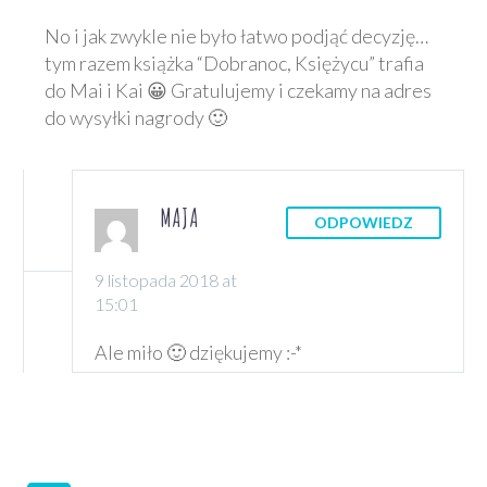
No i jak zwykle nie było łatwo podjąć decyzję…
tym razem książka “Dobranoc, Księżycu” trafia
do Mai i Kai 😀 Gratulujemy i czekamy na adres
do wysyłki nagrody 🙂
MAJA
ODPOWIEDZ
9 listopada 2018 at
15:01
Ale miło 🙂 dziękujemy :-*