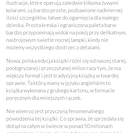
Ilustracje, które operują zaledwie kilkoma żywymi
kolarami, są bardzo proste, pozbawione nadmiernej
ilości szczegółów, łatwe do ogarnięcia dla małego
dziecka. Prosta kreska i ograniczona paleta barw
bardzo przypominają widok na pokój przy delikatnym,
nastrojowym świetle nocnej lampki, kiedy nie
możemy wszystkiego dostrzec z detalami.
Nowa, polska edycja ksiązki różni się od naszej starej,
poobgryzanej i przeczytanej milion razy tym, że ma
większy format i jest tradycyjną książką w twardej
oprawie. Ta którą mamy w języku angielskim to
książka wykonana z grubego kartonu, w formacie
poręcznym dla mniejszych rączek.
Nie wiem co jest przyczyną fenomenalnego
powodzenia tej książki. Co sprawia, że sprzedała się
dotąd na całym w świecie w ponad 50 milionach