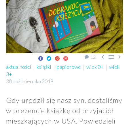



12
aktualności
książki
papierowe
wiek 0+
wiek
3+
30 października 2018
Gdy urodził się nasz syn, dostaliśmy
w prezencie książkę od przyjaciół
mieszkających w USA. Powiedzieli