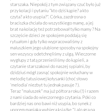
starszaka. Niepokój z tym związany czuć było już
przy kolacji i pytaniu "kto dziś kąpie? a kto
czyta? a kto usypia?". Córka, zazdrosna o
braciszka chciała do wszystkiego mamę, a jej
brat na kolację też potrzebował tylko mamy ? Na
szczęście dzieci ze spokojem poddają się
rytuałom i gdy tylko wypracowaliśmy z
maluszkiem jego ulubione sposoby na spokojny
sen wszyscy odetchnęliśmy z ulgą. Wieczorne
wygłupy z tatą przenieśliśmy do kąpieli, a
czytanie starszakowi do naszej sypialni, by
dzidziuś mógł zasnąć spokojnie wsłuchany w
melodię tatusiowej kołysanki (choć słowo
'melodia' niezbyt tu jednak pasuje ? ).
Teraz "maluszek" ma już półtora roku (!) i razem
z nami siada do wieczornego czytania. Póki co
bardziej nas ono bawi niż usypia, bo synek z
uporem maniaka wybiera książkę "Lalo gra na