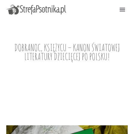
DOBRANOC, KSIĘŻYCU – KANON ŚWIATOWEJ
LITERATURY DZIECIĘCEJ PO POLSKU!