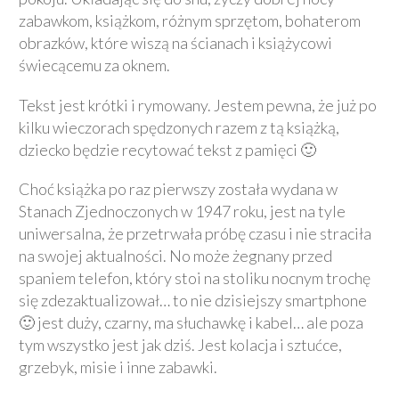
zabawkom, książkom, różnym sprzętom, bohaterom
obrazków, które wiszą na ścianach i książycowi
świecącemu za oknem.
Tekst jest krótki i rymowany. Jestem pewna, że już po
kilku wieczorach spędzonych razem z tą książką,
dziecko będzie recytować tekst z pamięci 🙂
Choć książka po raz pierwszy została wydana w
Stanach Zjednoczonych w 1947 roku, jest na tyle
uniwersalna, że przetrwała próbę czasu i nie straciła
na swojej aktualności. No może żegnany przed
spaniem telefon, który stoi na stoliku nocnym trochę
się zdezaktualizował… to nie dzisiejszy smartphone
🙂 jest duży, czarny, ma słuchawkę i kabel… ale poza
tym wszystko jest jak dziś. Jest kolacja i sztućce,
grzebyk, misie i inne zabawki.