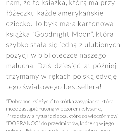
nam, że to książka, którą ma przy
łóżeczku każde amerykańskie
dziecko. To była mała kartonowa
książka “Goodnight Moon”, która
szybko stała się jedną z ulubionych
pozycji w biblioteczce naszego
malucha. Dziś, dziesięć lat później,
trzymamy w rękach polską edycję
tego światowego bestsellera!
“Dobranoc, księżycu” to krótka zasypianka, która
może zastąpić nuconą wieczorem kołysankę.
Przedstawia rytuał dziecka, które co wieczór mówi
“DOBRANOC” do przedmiotów, które są w jego
pokoju. Układając się do snu, życzy dobrej nocy