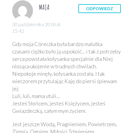
tej serii 🙂 Pamiętam,
Wójcickiego do
niedźwiadki to
32 tom Biura
MAJA
gdy pierwszy…
prezentacji książki
ODPOWIEDZ
nowość, objęta
detektywistycznego
“Binek i Pulpet w
patronatem Psotnika.
Lassego i Mai
0
świątyni Majów”
30 października 2018 at
13 maj 2025
Misiowa książka, która
Tajemnica kościoła
Reklama
15:42
“Królowa Wody”
powstała według
Niedawno ukazał się
najnowsza powieść
pomysłu Małgorzaty
32 tom Biura
Gdy moja Córeczka była bardzo malutka
Marcina
0
Potockiej, to kolorowa
detektywistycznego
czasami ciężko było ją uspokoić… i tak z potrzeby
06 lis 2019
Szczygielskiego
całokartonowa książka
Lassego i Mai
serca powstała kołysanka specjalnie dla Niej
“Królowa Wody”
dla najmłodszych,
Tajemnica kościoła, co
niosąca ukojenie w trudnych chwilach.
najnowsza powieść
którzy kochają…
powinno ucieszyć
Niepokoje minęły, kołysanka została. I tak
Marcina
wszystkich fanów tej
wieczorem przytulając Kaję do piersi śpiewam
Szczygielskiego, to
bestsellerowej serii
jej:
książka pisana z myślą
od wydawnictwa
Luli, luli, mama utuli…
o młodszej młodzieży.
Zakamarki! 🙂 Tego
Jesteś Słońcem, jesteś Księżycem, jesteś
Zapewniam, że nawet
jeszcze w Valleby nie
Gwiazdeczką, całym mym życiem.
jeśli Czytelnik będzie
było…
starszy… nawet sporo
Jest jeszcze Wodą, Pragnieniem, Powietrzem,
starszy, wciągnie sie
Ziemią, Ogniem, Miłości Tchnieniem…