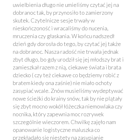
uwielbienia długo nie umieliśmy czytać jej na
dobranoc tak, by przynosiło to zamierzony
skutek. Czytelnicze sesje trwały w
nieskończoność i wracaliśmy do nucenia,
mruczenia czy głaskania. W końcu nadszedł
dzień gdy dorosła do tego, by czytać jej także
na dobranoc. Nasza radość nie trwała jednak
zbyt długo, bo gdy urodził się jej młodszy brat i
zamieszkał razem z nią, ciekawe świata i brata
dziecko ( czy też ciekawe co będziemy robić z
bratem kiedy ona zaśnie) nie miało ochoty
zasypiać wcale. Znów musieliśmy wydeptywać
nowe ścieżki do krainy snów, tak by nie plątały
się zbyt mocno wokół łóżeczka niemowlaka czy
nocnika, który zapewnia moc rozrywek
szczególnie wieczorem. Chwilkę zajęło nam
opanowanie logistyczne maluszka co
przekładało się niestety na zasypianie