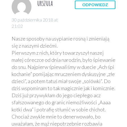
URSZULA
ODPOWIEDZ
30 października 2018 at
21:02
Nasze sposoby na usypianie rosną i zmieniają
się z naszymi dziećmi.
Pierwszym z nich, który towarzyszył naszej
małej córeczce od dnia narodzin, było śpiewanie
do snu. Najpierw śpiewaliśmy w duecie „Ach śpi
kochanie” pomijając mruczeniem dyskusyjne „złe
dzieci”, a potem tatuś miał swoje „solówki”. Do
dziś wspominam to tak magicznie jak i komicznie.
Dziś już przywykłam do jego ciepłego acz
sfałszowanego do granic niemożliwości „Aaaa
kotki dwa” i potrafię stłumić w sobie chichot.
Chociaż zwykle mnie to denerwowało, bo
uważałam, że mąż niepotrzebnie rozbawia