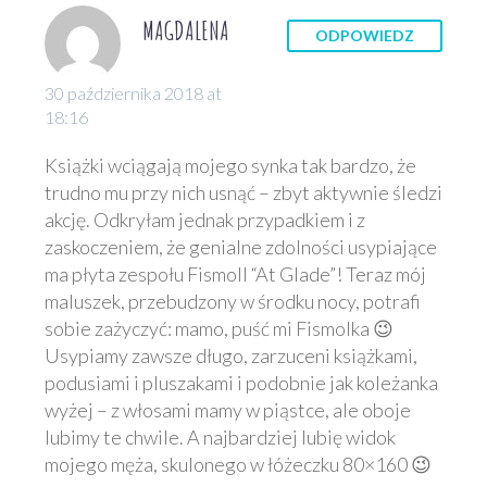
MAGDALENA
ODPOWIEDZ
30 października 2018 at
18:16
Książki wciągają mojego synka tak bardzo, że
trudno mu przy nich usnąć – zbyt aktywnie śledzi
akcję. Odkryłam jednak przypadkiem i z
zaskoczeniem, że genialne zdolności usypiające
ma płyta zespołu Fismoll “At Glade”! Teraz mój
maluszek, przebudzony w środku nocy, potrafi
sobie zażyczyć: mamo, puść mi Fismolka 😉
Usypiamy zawsze długo, zarzuceni książkami,
podusiami i pluszakami i podobnie jak koleżanka
wyżej – z włosami mamy w piąstce, ale oboje
lubimy te chwile. A najbardziej lubię widok
mojego męża, skulonego w łóżeczku 80×160 😉