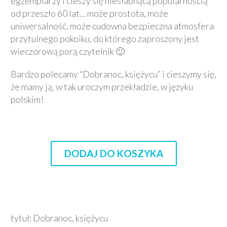
egzemplarzy i cieszy się niesłabnącą popularnością
od przeszło 60 lat… może prostota, może
uniwersalność, może cudowna bezpieczna atmosfera
przytulnego pokoiku, do którego zaproszony jest
wieczorową porą czytelnik 🙂
Bardzo polecamy “Dobranoc, księżycu” i cieszymy się,
że mamy ją, w tak uroczym przekładzie, w języku
polskim!
DODAJ DO KOSZYKA
tytuł: Dobranoc, księżycu