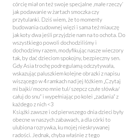
córcię miał on też swoje specjalne ‚małe rzeczy’
jak podawanie w żartach smoczka czy
przytulanki. Dziś wiem, że to momenty
budowania cudownej więzi i sama też miauczę
jak koty dwa jeśli przyjdzie nam na to ochota. Do
wszystkiego powoli dochodziliśmy i
dochodzimy razem, modyfikując nasze wieczory
tak, by dać dzieciom spokojny, bezpieczny sen.
Gdy Asia trochę podregulamą odczytywała,
wskazując paluszkiem kolejne obrazki z napisu
wiszącego w 4 ramkach nad jej łóżkiem „Czytaj
mi bajki/ mocno mnie tul/ szepcz czułe słówka/
całuj do snu” i wypełniając po kolei „zadania” z
każdego z nich <3
Książki zawsze i od pierwszego dnia dzieci były
obecne w naszych zabawach, a dla córki to
ulubiona rozrywka, ku mojej nieskrywanej
radości. Jednak, chyba właśnie z tego