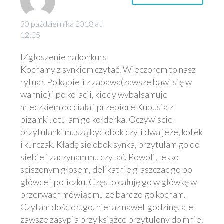
przedmiotami
wyjątkowa! “Dziób w
Poznaniu to jeden z
Nowa seria dla
pamiętającymi dawne
dziób” to dramat dla
projektów, dzięki
30 października 2018 at
początkujących
czasy,…
dzieci Maliny
12:25
któremu rośnie
czytelników Dagfrid
0
Prześlugi. To
01 maj 2025
czytelnictwo.
Córka Wikinga
rozpisana na role
Pippi nie chce być duża
IZgłoszenie na konkurs
Otwierają wyobraźnię,
Nowa seria dla
sztuka teatralna,
i inne komiksy
Kochamy z synkiem czytać. Wieczorem to nasz
wzmacniają więzi
początkujących
której tekst
Właśnie ukazała się
rytuał. Po kąpieli z zabawa(zawsze bawi się w
0
rodzinne i są świetnym
czytelników Dagfrid
15 cze 2020
uzupełniony został
książka “Pippi nie chce
wannie) i po kolacji, kiedy wybalsamuje
pomysłem na wspólnie
Córka Wikinga od
Nowy odcinek w serii
didaskaliami
być duża i inne
mleczkiem do ciała i przebiore Kubusia z
spędzony…
wydawnictwa Tatarak!
Myszonek i
dotyczącymi sposobu
komiksy”, czyli trzeci,
pizamki, otulam go kołderka. Oczywiście
🙂 Nie ma nic
zwariowane
0
inscenizacji. Aby
ostatni, tom
przytulanki muszą być obok czyli dwa jeże, kotek
10 paź 2025
nudniejszego od życia
Halloween
ułatwić odbiór
komiksowych przygód
i kurczak. Kładę się obok synka, przytulam go do
Za niebieskimi
córki Wikinga. Kiedy
Nowy odcinek w serii
młodemu…
najsilniejszej
siebie i zaczynam mu czytać. Powoli, lekko
drzwiami – Marcin
nią jesteś… rodzisz się,
Myszonek i
dziewczynki na
sciszonym głosem, delikatnie glaszczac go po
Szczygielski
8
rosną ci jasne włosy,
zwariowane
07 maj 2018
świecie. To nie lada
główce i policzku. Często całuję go w główkę w
Marcin Szczygielski
które…
Halloween Cukierek
“BAŚNIE I LEGENDY
gratka wszystkich
przerwach mówiąc mu ze bardzo go kocham.
zabiera do świata, w
albo psikus! Dzieci
POLSKIE” z Naszej
fanów Pippi, która…
Czytam dość długo, nieraz nawet godzinę, ale
którym realia
uwielbiają
Księgarni
6
zawsze zasypia przy książce przytulony do mnie.
przeplatają się z
22 wrz 2016