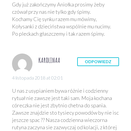
Gdy już zakończymy Aniołka prosimy żeby
czówał przy nas nie tylko gdy śpimy.
Kochamy Cię synku razem mu mówimy,
Kołysanki z dzieciństwa wspólnie mu nucimy.
Po pleckach głaszczemy i tak razem śpimy.
KAROLINAA
ODPOWIEDZ
4 listopada 2018 at 02:01
U nas z usypianiem bywa różnie i codzienny
rytuał nie zawsze jest taki sam. Moja kochana
córeczka nie jest zbytnio chetna do spania.
Zawsze znajdzie sto tysiecy powodów by nie isc
jeszcze spac ?? Nasza codzienna wieczorna
rutyna zaczyna sie zazwyczaj od kolacji, z której