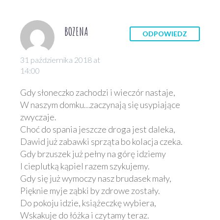
BOZENA
ODPOWIEDZ
31 października 2018 at
14:00
Gdy słoneczko zachodzi i wieczór nastaje,
W naszym domku…zaczynają się usypiające
zwyczaje.
Choć do spania jeszcze droga jest daleka,
Dawid już zabawki sprząta bo kolacja czeka.
Gdy brzuszek już pełny na górę idziemy
I cieplutką kąpiel razem szykujemy.
Gdy się już wymoczy nasz brudasek mały,
Pięknie myje ząbki by zdrowe zostały.
Do pokoju idzie, książeczkę wybiera,
Wskakuje do łóżka i czytamy teraz.