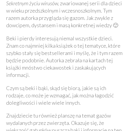
Sekretnym życiu wirusów,
zwariowanej serii dla dzieci
w wieku przedszkolnym i wczesnoszkolnym. Tym
razem autorka przygląda się gazom. Jak zwykle z
dowcipem, dystansem i masą konkretnej wiedzy 🙂
Beki i pierdy interesują niemal wszystkie dzieci.
Znam co najmniej kilka książek o tej tematyce, które
szybko stały się bestsellerami i myślę, że i tym razem
będzie podobnie. Autorka zebrała na kartach tej
książki mnóstwo ciekawostek i zaskakujących
informacji.
Czym są beki i bąki, skąd się biorą, jakie są ich
rodzaje, co może je wzmagać, jak można łagodzić
dolegliwości i wiele wiele innych.
Znajdziecie tu również planszę na temat gazów
wydalanych przez zwierzęta. Okazuje się, że
większość gatunków puszcza bąki i informacje na ten