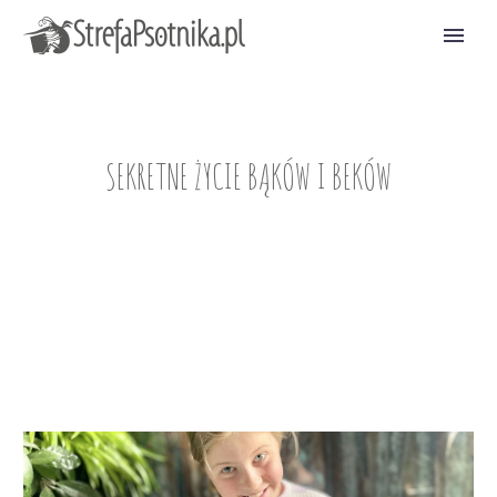
SEKRETNE ŻYCIE BĄKÓW I BEKÓW