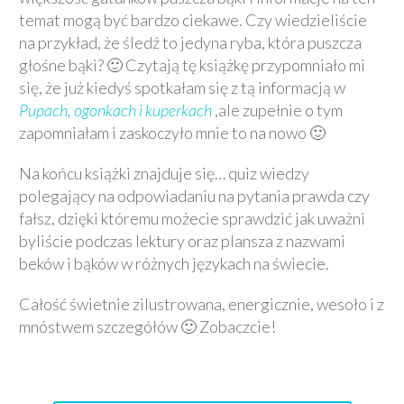
temat mogą być bardzo ciekawe. Czy wiedzieliście
na przykład, że śledź to jedyna ryba, która puszcza
głośne bąki? 🙂 Czytają tę książkę przypomniało mi
się, że już kiedyś spotkałam się z tą informacją w
Pupach, ogonkach i kuperkach
,ale zupełnie o tym
zapomniałam i zaskoczyło mnie to na nowo 🙂
Na końcu książki znajduje się… quiz wiedzy
polegający na odpowiadaniu na pytania prawda czy
fałsz, dzięki któremu możecie sprawdzić jak uważni
byliście podczas lektury oraz plansza z nazwami
beków i bąków w różnych językach na świecie.
Całość świetnie zilustrowana, energicznie, wesoło i z
mnóstwem szczegółów 🙂 Zobaczcie!