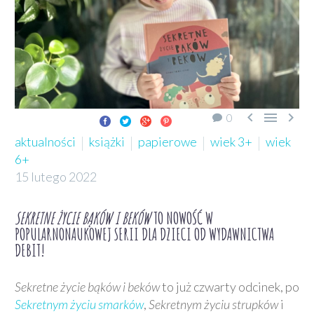



0
aktualności
książki
papierowe
wiek 3+
wiek
6+
15 lutego 2022
SEKRETNE ŻYCIE BĄKÓW I BEKÓW
TO NOWOŚĆ W
POPULARNONAUKOWEJ SERII DLA DZIECI OD WYDAWNICTWA
DEBIT!
Sekretne życie bąków i beków
to już czwarty odcinek, po
Sekretnym życiu smarków
,
Sekretnym życiu strupków
i