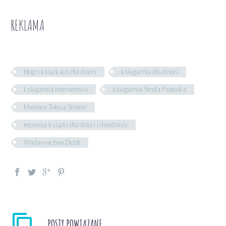
REKLAMA
blog o książkach dla dzieci
księgarnia dla dzieci
księgarnia internetowa
księgarnia Strefa Psotnika
Mariona Tolosa Sistere
recenzja książki dla dzieci i młodzieży
Wydawnictwo Debit
POSTY POWIĄZANE