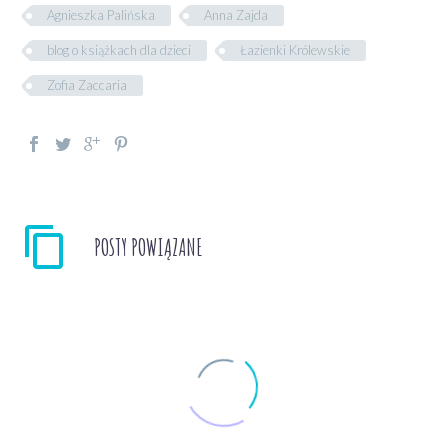
Agnieszka Palińska
Anna Zajda
blog o książkach dla dzieci
Łazienki Królewskie
Zofia Zaccaria
POSTY POWIĄZANE