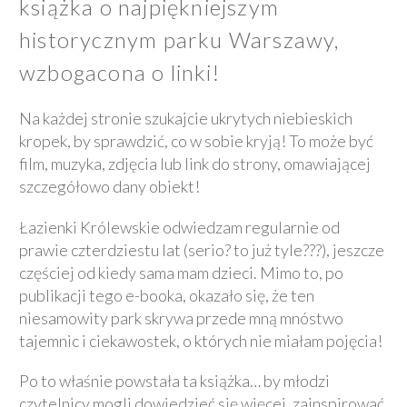
książka o najpiękniejszym
historycznym parku Warszawy,
wzbogacona o linki!
Na każdej stronie szukajcie ukrytych niebieskich
kropek, by sprawdzić, co w sobie kryją! To może być
film, muzyka, zdjęcia lub link do strony, omawiającej
szczegółowo dany obiekt!
Łazienki Królewskie odwiedzam regularnie od
prawie czterdziestu lat (serio? to już tyle???), jeszcze
częściej od kiedy sama mam dzieci. Mimo to, po
publikacji tego e-booka, okazało się, że ten
niesamowity park skrywa przede mną mnóstwo
tajemnic i ciekawostek, o których nie miałam pojęcia!
Po to właśnie powstała ta książka… by młodzi
czytelnicy mogli dowiedzieć się więcej, zainspirować