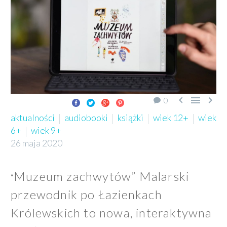



0
aktualności
audiobooki
książki
wiek 12+
wiek
6+
wiek 9+
26 maja 2020
Muzeum zachwytów” Malarski
“
przewodnik po Łazienkach
Królewskich to nowa, interaktywna