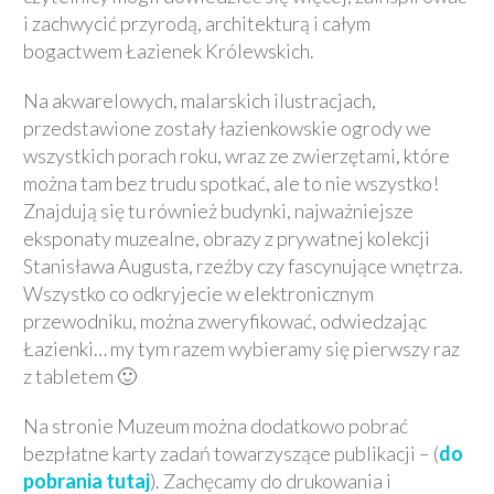
i zachwycić przyrodą, architekturą i całym
bogactwem Łazienek Królewskich.
Na akwarelowych, malarskich ilustracjach,
przedstawione zostały łazienkowskie ogrody we
wszystkich porach roku, wraz ze zwierzętami, które
można tam bez trudu spotkać, ale to nie wszystko!
Znajdują się tu również budynki, najważniejsze
eksponaty muzealne, obrazy z prywatnej kolekcji
Stanisława Augusta, rzeźby czy fascynujące wnętrza.
Wszystko co odkryjecie w elektronicznym
przewodniku, można zweryfikować, odwiedzając
Łazienki… my tym razem wybieramy się pierwszy raz
z tabletem 🙂
Na stronie Muzeum można dodatkowo pobrać
bezpłatne karty zadań towarzyszące publikacji – (
do
pobrania tutaj
). Zachęcamy do drukowania i