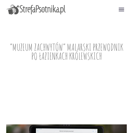
“MUZEUM ZACHWYTÓW” MALARSKI PRZEWODNIK
PO ŁAZIENKACH KRÓLEWSKICH