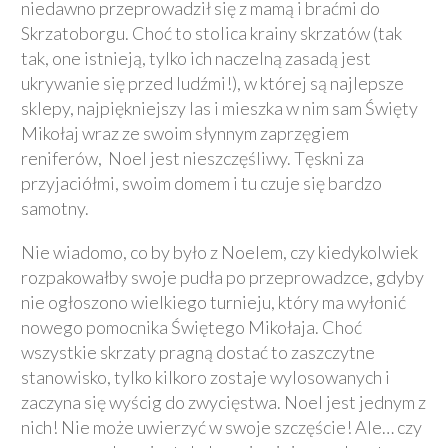
niedawno przeprowadził się z mamą i braćmi do
Skrzatoborgu. Choć to stolica krainy skrzatów (tak
tak, one istnieją, tylko ich naczelną zasadą jest
ukrywanie się przed ludźmi!), w której są najlepsze
sklepy, najpiękniejszy las i mieszka w nim sam Święty
Mikołaj wraz ze swoim słynnym zaprzęgiem
reniferów, Noel jest nieszczęśliwy. Tęskni za
przyjaciółmi, swoim domem i tu czuje się bardzo
samotny.
Nie wiadomo, co by było z Noelem, czy kiedykolwiek
rozpakowałby swoje pudła po przeprowadzce, gdyby
nie ogłoszono wielkiego turnieju, który ma wyłonić
nowego pomocnika Świętego Mikołaja. Choć
wszystkie skrzaty pragną dostać to zaszczytne
stanowisko, tylko kilkoro zostaje wylosowanych i
zaczyna się wyścig do zwycięstwa. Noel jest jednym z
nich! Nie może uwierzyć w swoje szczęście! Ale… czy