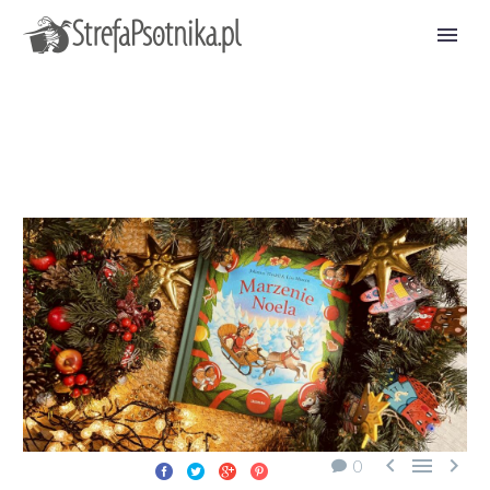



0