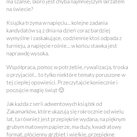
ma szanse, skoro jest chyba najmniejszym skrzatem
na świecie?
Książka trzyma w napięciu… kolejne zadania
kandydatów są z dnia na dzień coraz bardziej
wymyślne i zaskakujące, codziennie ktoś odpada z
turnieju, a napięcie rośnie… w końcu stawka jest
naprawdę wysoka.
Współpraca, pomoc w potrzebie, rywalizacja, troska
o przyjaciół… to tylko niektóre tematy poruszone w
tej ciepłej opowieści. Przeczytajcie koniecznie i
poczujcie magię świąt 🙂
Jak każda z serii adwentowych książek od
Zakamarków, które ukazują się rokrocznie od wielu
lat, ta również jest przepięknie wydana, na pięknym
grubym matowym papierze, ma duży, kwadratowy
format, płócienny grzbiet i wielkie, przepiękne