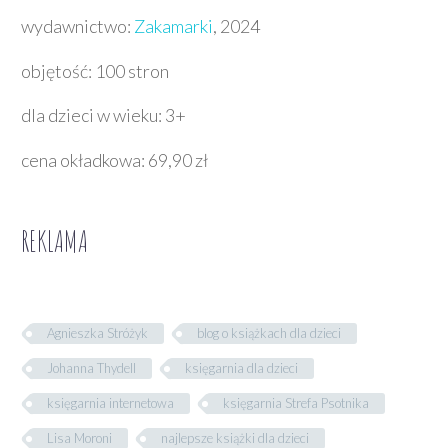
wydawnictwo:
Zakamarki
, 2024
objętość: 100 stron
dla dzieci w wieku: 3+
cena okładkowa: 69,90 zł
REKLAMA
Agnieszka Stróżyk
blog o książkach dla dzieci
Johanna Thydell
księgarnia dla dzieci
księgarnia internetowa
księgarnia Strefa Psotnika
Lisa Moroni
najlepsze książki dla dzieci