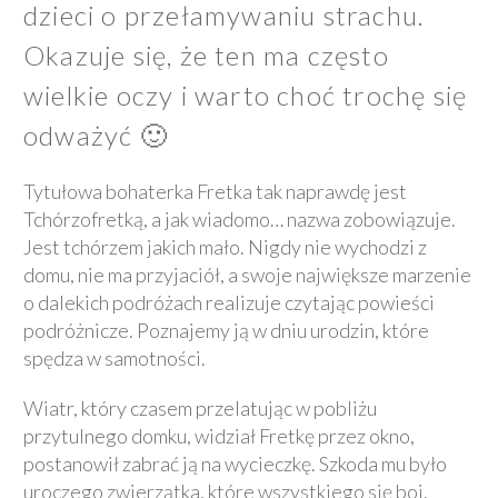
dzieci o przełamywaniu strachu.
Okazuje się, że ten ma często
wielkie oczy i warto choć trochę się
odważyć 🙂
Tytułowa bohaterka Fretka tak naprawdę jest
Tchórzofretką, a jak wiadomo… nazwa zobowiązuje.
Jest tchórzem jakich mało. Nigdy nie wychodzi z
domu, nie ma przyjaciół, a swoje największe marzenie
o dalekich podróżach realizuje czytając powieści
podróżnicze. Poznajemy ją w dniu urodzin, które
spędza w samotności.
Wiatr, który czasem przelatując w pobliżu
przytulnego domku, widział Fretkę przez okno,
postanowił zabrać ją na wycieczkę. Szkoda mu było
uroczego zwierzątka, które wszystkiego się boi.