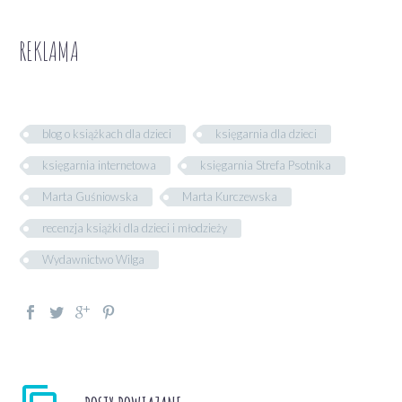
REKLAMA
blog o książkach dla dzieci
księgarnia dla dzieci
księgarnia internetowa
księgarnia Strefa Psotnika
Marta Guśniowska
Marta Kurczewska
recenzja książki dla dzieci i młodzieży
Wydawnictwo Wilga