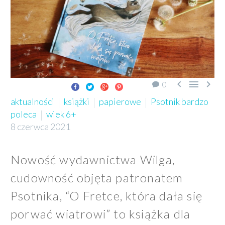



0
aktualności
książki
papierowe
Psotnik bardzo
poleca
wiek 6+
8 czerwca 2021
Nowość wydawnictwa Wilga,
cudowność objęta patronatem
Psotnika, “O Fretce, która dała się
porwać wiatrowi” to książka dla