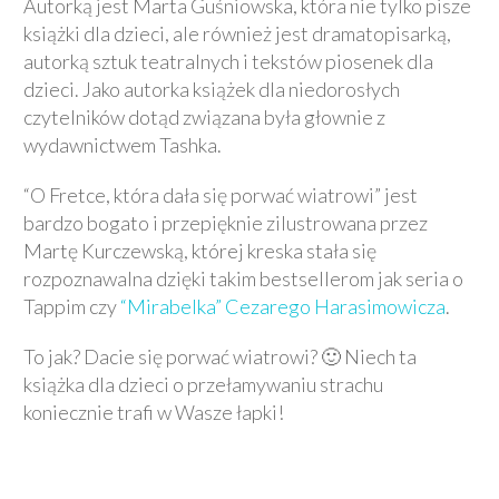
Autorką jest Marta Guśniowska, która nie tylko pisze
książki dla dzieci, ale również jest dramatopisarką,
autorką sztuk teatralnych i tekstów piosenek dla
dzieci. Jako autorka książek dla niedorosłych
czytelników dotąd związana była głownie z
wydawnictwem Tashka.
“O Fretce, która dała się porwać wiatrowi” jest
bardzo bogato i przepięknie zilustrowana przez
Martę Kurczewską, której kreska stała się
rozpoznawalna dzięki takim bestsellerom jak seria o
Tappim czy
“Mirabelka” Cezarego Harasimowicza
.
To jak? Dacie się porwać wiatrowi? 🙂 Niech ta
książka dla dzieci o przełamywaniu strachu
koniecznie trafi w Wasze łapki!