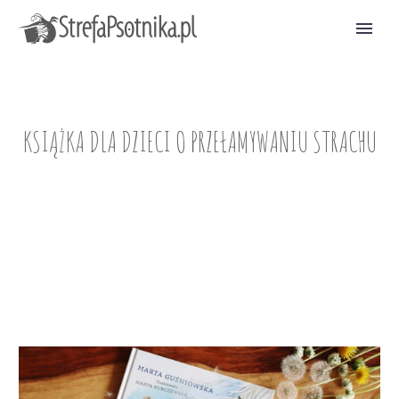
KSIĄŻKA DLA DZIECI O PRZEŁAMYWANIU STRACHU