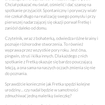
Chciał pokazać mu świat, ośmielić i dać szansę na
spotkanie przyjaciół. Spontaniczny i porywczy wiatr
nie czekał długo na realizację swego pomysłu i przy
pierwszej nadarzającej się okazji porwał Fretkę i
zaniósł daleko od domu.
Czytelnik, wraz z bohaterką, odwiedza różne krainy i
poznaje różnorodne stworzenia. To również
wyprawa przez wszystkie pory roku. Jest ćma,
pingwin, struś i kilka innych. Dla każdego z nich
spotkanie z Fretką okazuje się bardzo pouczającą
lekcją, a ona sama na naszych oczach zmienia się nie
do poznania.
Sprawdźcie koniecznie jak Fretka spędzi kolejne
urodziny… czy nadal będzie w samotności
zdmuchiwać jedną maleńką świeczkę?