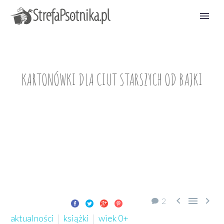
KARTONÓWKI DLA CIUT STARSZYCH OD BAJKI



2
aktualności
książki
wiek 0+