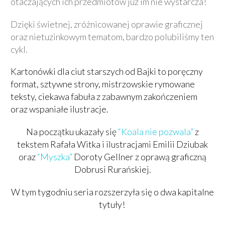
otaczających ich przedmiotów już im nie wystarcza!
Dzięki świetnej, zróżnicowanej oprawie graficznej
oraz nietuzinkowym tematom, bardzo polubiliśmy ten
cykl.
Kartonówki dla ciut starszych od Bajki to
poręczny
format,
sztywne strony,
mistrzowskie rymowane
teksty,
ciekawa fabuła z zabawnym zakończeniem
oraz
wspaniałe ilustracje.
Na początku ukazały się
“Koala nie pozwala”
z
tekstem Rafała Witka i ilustracjami Emilii Dziubak
oraz
“Myszka”
Doroty Gellner z oprawą graficzną
Dobrusi Rurańskiej.
W tym tygodniu seria rozszerzyła się o dwa kapitalne
tytuły!