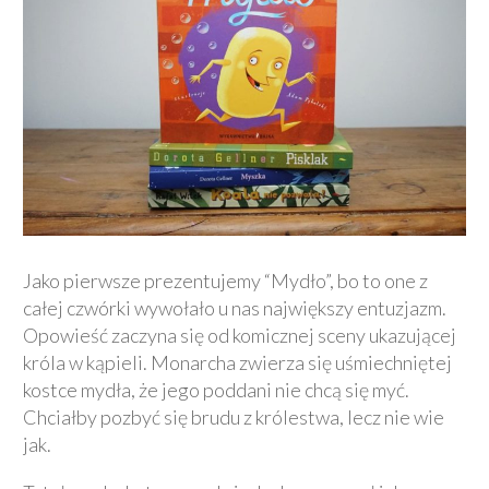
Jako pierwsze prezentujemy “Mydło”, bo to one z
całej czwórki wywołało u nas największy entuzjazm.
Opowieść zaczyna się od komicznej sceny ukazującej
króla w kąpieli. Monarcha zwierza się uśmiechniętej
kostce mydła, że jego poddani nie chcą się myć.
Chciałby pozbyć się brudu z królestwa, lecz nie wie
jak.