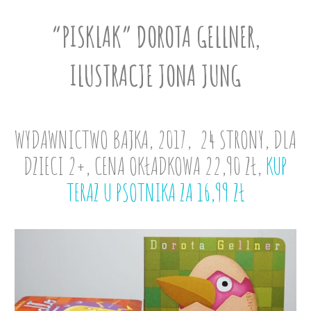
“PISKLAK” DOROTA GELLNER,
ILUSTRACJE JONA JUNG
WYDAWNICTWO BAJKA, 2017, 24 STRONY, DLA
DZIECI 2+, CENA OKŁADKOWA 22,90 ZŁ,
KUP
TERAZ U PSOTNIKA ZA 16,99 ZŁ