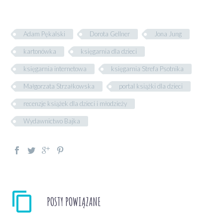
Adam Pękalski
Dorota Gellner
Jona Jung
kartonówka
księgarnia dla dzieci
księgarnia internetowa
księgarnia Strefa Psotnika
Małgorzata Strzałkowska
portal książki dla dzieci
recenzje książek dla dzieci i młodzieży
Wydawnictwo Bajka
POSTY POWIĄZANE