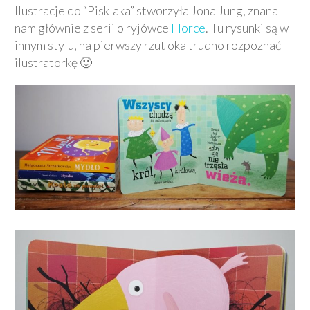
Ilustracje do “Pisklaka” stworzyła Jona Jung, znana
nam głównie z serii o ryjówce
Florce
. Tu rysunki są w
innym stylu, na pierwszy rzut oka trudno rozpoznać
ilustratorkę 🙂