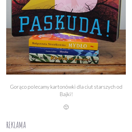
Gorąco polecamy kartonówki dla ciut starszych od
Bajki!
🙂
REKLAMA