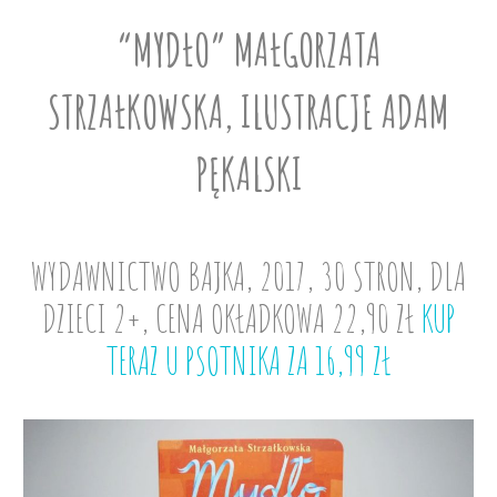
“MYDŁO” MAŁGORZATA
STRZAŁKOWSKA, ILUSTRACJE ADAM
PĘKALSKI
WYDAWNICTWO BAJKA, 2017, 30 STRON, DLA
DZIECI 2+, CENA OKŁADKOWA 22,90 ZŁ
KUP
TERAZ U PSOTNIKA ZA 16,99 ZŁ