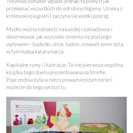
Tytułowy bohater wpada jednak na pomysł jak
przekonać wszystkich do odrobiny higieny. Ucieka z
królewskiej kąpieli i zaczyna się wielki pościg.
Mydło można odnaleźć na każdej rozkładówce i
obserwować jak wszystko zmienia się pod jego
wpływem – budynki, ulice, ludzie, a nawet zwierzęta,
w tym małpa kataryniarza.
Kapitalne rymy i ilustracje. To nie pierwsza wspólna
książka tego duetu prezentowana na Strefie.
Poprzednia była w nieco poważniejszym tonie i
możecie do tego wrócić
tu.