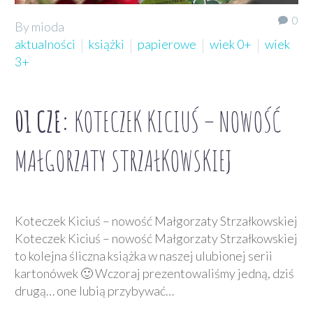
0
By mioda
aktualności
książki
papierowe
wiek 0+
wiek
3+
01 CZE:
KOTECZEK KICIUŚ – NOWOŚĆ
MAŁGORZATY STRZAŁKOWSKIEJ
Koteczek Kiciuś – nowość Małgorzaty Strzałkowskiej
Koteczek Kiciuś – nowość Małgorzaty Strzałkowskiej
to kolejna śliczna książka w naszej ulubionej serii
kartonówek 🙂 Wczoraj prezentowaliśmy jedną, dziś
drugą… one lubią przybywać…