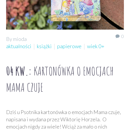
0
By mioda
aktualności
książki
papierowe
wiek 0+
04 KW.:
KARTONÓWKA O EMOCJACH
MAMA CZUJE
Dziś u Psotnika kartonówka o emocjach Mama czuje,
napisana i wydana przez Wiktorię Horzela. O
emocjach nigdy za wiele! Wciąż za mało o nich