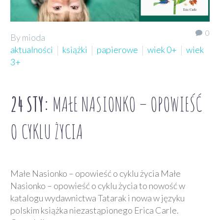
0
By mioda
aktualności
książki
papierowe
wiek 0+
wiek
3+
24 STY:
MAŁE NASIONKO – OPOWIEŚĆ
O CYKLU ŻYCIA
Małe Nasionko – opowieść o cyklu życia Małe
Nasionko – opowieść o cyklu życia to nowość w
katalogu wydawnictwa Tatarak i nowa w języku
polskim książka niezastąpionego Erica Carle.