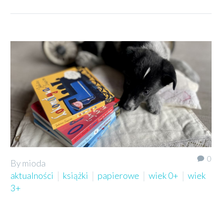
0
By mioda
aktualności
książki
papierowe
wiek 0+
wiek
3+