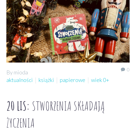
0
By mioda
aktualności
książki
papierowe
wiek 0+
20 LIS:
STWORZENIA SKŁADAJĄ
ŻYCZENIA