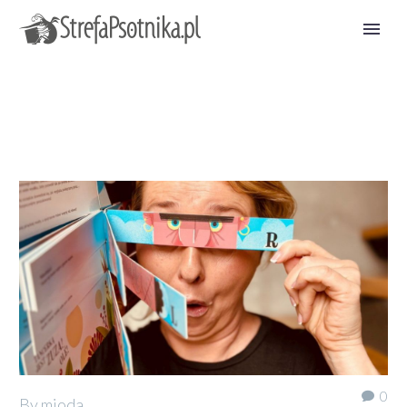
0
By mioda