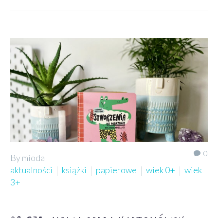
0
By mioda
aktualności
książki
papierowe
wiek 0+
wiek
3+