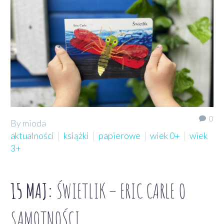
0
By mioda
aktualności
książki
papierowe
wiek 0+
wiek
3+
15 MAJ:
ŚWIETLIK – ERIC CARLE O
SAMOTNOŚCI