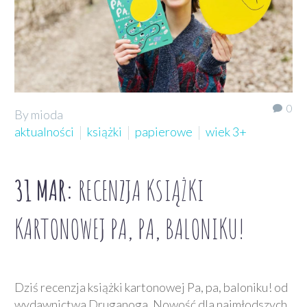
0
By mioda
aktualności
książki
papierowe
wiek 3+
31 MAR:
RECENZJA KSIĄŻKI
KARTONOWEJ PA, PA, BALONIKU!
Dziś recenzja książki kartonowej Pa, pa, baloniku! od
wydawnictwa Druganoga. Nowość dla najmłodszych