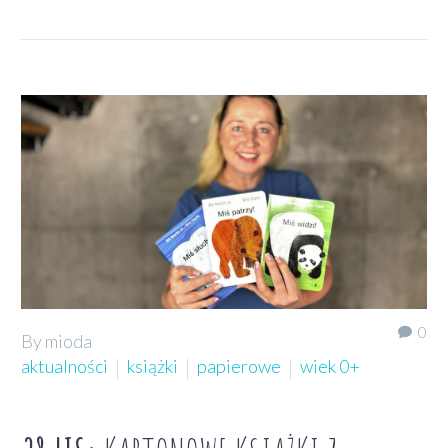
0
By mioda
aktualności
książki
papierowe
wiek 0+