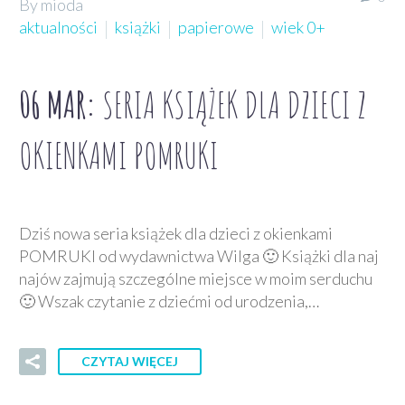
By mioda
aktualności
książki
papierowe
wiek 0+
06 MAR:
SERIA KSIĄŻEK DLA DZIECI Z
OKIENKAMI POMRUKI
Dziś nowa seria książek dla dzieci z okienkami
POMRUKI od wydawnictwa Wilga 🙂 Książki dla naj
najów zajmują szczególne miejsce w moim serduchu
🙂 Wszak czytanie z dziećmi od urodzenia,…
CZYTAJ WIĘCEJ