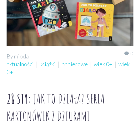
0
By mioda
aktualności
książki
papierowe
wiek 0+
wiek
3+
28 STY:
JAK TO DZIAŁA? SERIA
KARTONÓWEK Z DZIURAMI