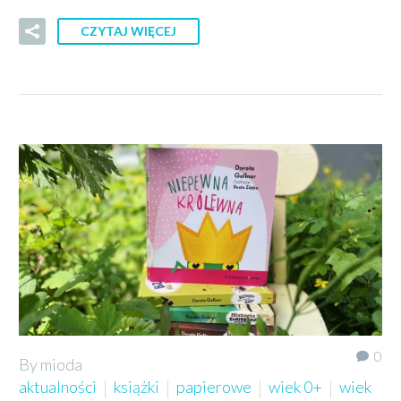
CZYTAJ WIĘCEJ
0
By mioda
aktualności
książki
papierowe
wiek 0+
wiek