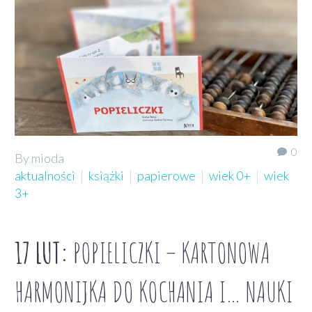
0
By mioda
aktualności
książki
papierowe
wiek 0+
wiek
3+
17 LUT:
POPIELICZKI – KARTONOWA
HARMONIJKA DO KOCHANIA I… NAUKI