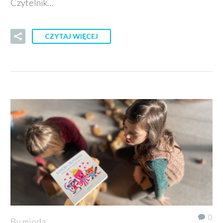
Czytelnik…
CZYTAJ WIĘCEJ
0
By mioda