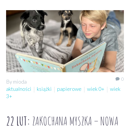
0
By mioda
aktualności
książki
papierowe
wiek 0+
wiek
3+
22 LUT:
ZAKOCHANA MYSZKA – NOWA