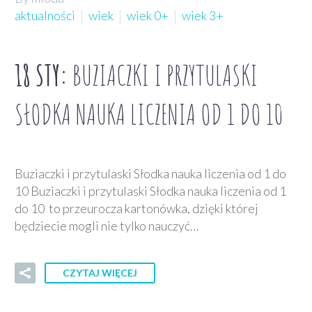
aktualności
wiek
wiek 0+
wiek 3+
18 STY:
BUZIACZKI I PRZYTULASKI
SŁODKA NAUKA LICZENIA OD 1 DO 10
Buziaczki i przytulaski Słodka nauka liczenia od 1 do
10 Buziaczki i przytulaski Słodka nauka liczenia od 1
do 10 to przeurocza kartonówka, dzięki której
będziecie mogli nie tylko nauczyć…
CZYTAJ WIĘCEJ