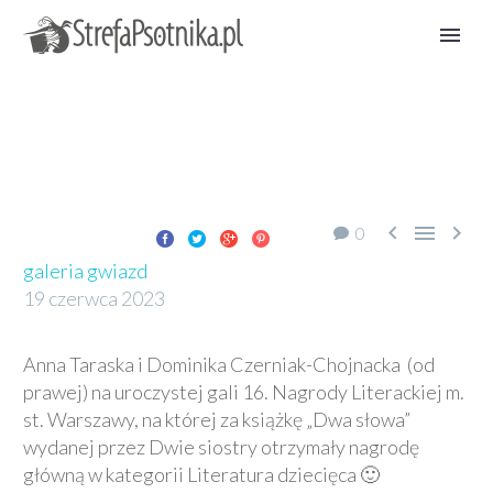



0
galeria gwiazd
19 czerwca 2023
Anna Taraska i Dominika Czerniak-Chojnacka (od
prawej) na uroczystej gali 16. Nagrody Literackiej m.
st. Warszawy, na której za książkę „Dwa słowa”
wydanej przez Dwie siostry otrzymały nagrodę
główną w kategorii Literatura dziecięca 🙂