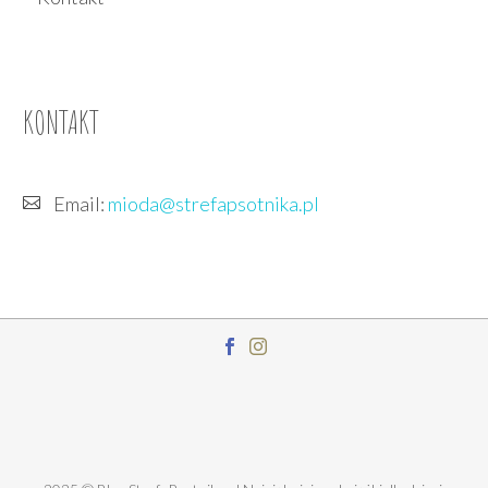
prawdopodobnie
największy sukces, nie
tylko Dwóch Sióstr,
lecz polskiej książki
KONTAKT
dla dzieci wogóle. Nic
więc…
Email:
mioda@strefapsotnika.pl