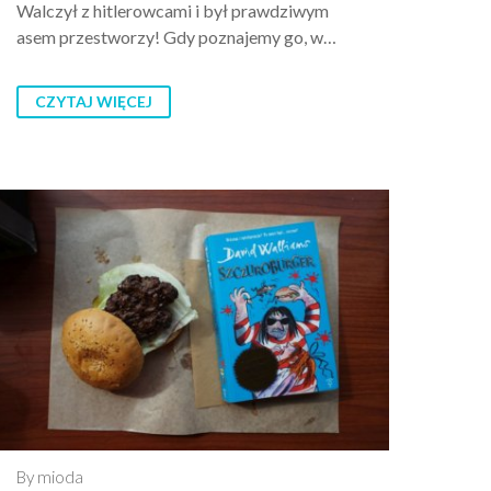
Walczył z hitlerowcami i był prawdziwym
asem przestworzy! Gdy poznajemy go, w…
CZYTAJ WIĘCEJ
By mioda