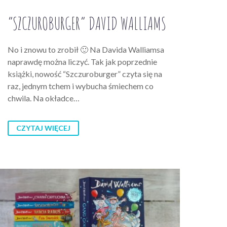
“SZCZUROBURGER” DAVID WALLIAMS
No i znowu to zrobił 🙂 Na Davida Walliamsa
naprawdę można liczyć. Tak jak poprzednie
książki, nowość “Szczuroburger” czyta się na
raz, jednym tchem i wybucha śmiechem co
chwila. Na okładce…
CZYTAJ WIĘCEJ