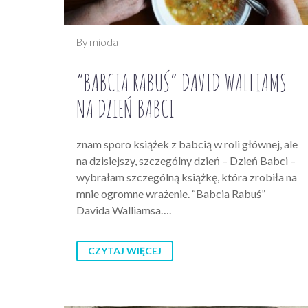
By mioda
“BABCIA RABUŚ” DAVID WALLIAMS
NA DZIEŃ BABCI
znam sporo książek z babcią w roli głównej, ale
na dzisiejszy, szczególny dzień – Dzień Babci –
wybrałam szczególną książkę, która zrobiła na
mnie ogromne wrażenie. “Babcia Rabuś”
Davida Walliamsa….
CZYTAJ WIĘCEJ