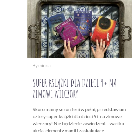
By mioda
SUPER KSIĄŻKI DLA DZIECI 9+ NA
ZIMOWE WIECZORY
Skoro mamy sezon ferii w pełni, przedstawiam
cztery super książki dla dzieci 9+ na zimowe
wieczory! Nie będziecie zawiedzeni… wartka
akcja, elementy magii i zaskakujące