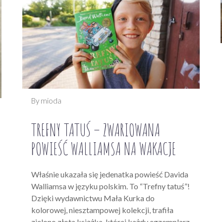
By mioda
TREFNY TATUŚ – ZWARIOWANA
POWIEŚĆ WALLIAMSA NA WAKACJE
Właśnie ukazała się jedenatka powieść Davida
Walliamsa w języku polskim. To “Trefny tatuś”!
Dzięki wydawnictwu Mała Kurka do
kolorowej, niesztampowej kolekcji, trafiła
zielono złota książka, której każdy egzemplarz