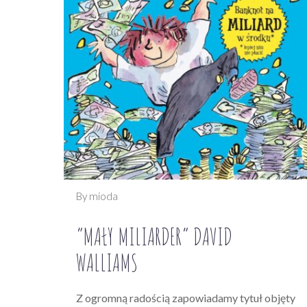
By mioda
“MAŁY MILIARDER” DAVID
WALLIAMS
Z ogromną radością zapowiadamy tytuł objęty