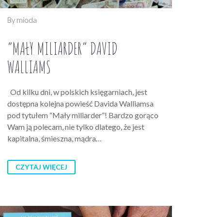
By mioda
“MAŁY MILIARDER” DAVID
WALLIAMS
Od kilku dni, w polskich księgarniach, jest
dostępna kolejna powieść Davida Walliamsa
pod tytułem “Mały miliarder”! Bardzo gorąco
Wam ją polecam, nie tylko dlatego, że jest
kapitalna, śmieszna, mądra…
CZYTAJ WIĘCEJ