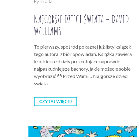
By mioda
NAJGORSZE DZIECI ŚWIATA – DAVID
WALLIAMS
To pierwszy, spośród pokaźnej już listy książek
tego autora, zbiór opowiadań. Książka zawiera
krótkie rozdziały prezentujące naprawdę
najpaskudniejsze bachory, jakie możecie sobie
wyobrazić 🙂 Przed Wami… Najgorsze dzieci
świata –…
CZYTAJ WIĘCEJ