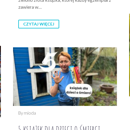
zawiera w…
CZYTAJ WIĘCEJ
By mioda
5 KSIĄŻEK DLA DZIECI O ŚMIERCI