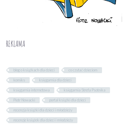
REKLAMA
blog o książkach dla dzieci
co czytać dzieciom
komiks
księgarnia dla dzieci
księgarnia internetowa
księgarnia Strefa Psotnika
Piotr Nowacki
portal książki dla dzieci
recenzja książki dla dzieci i młodzieży
recenzje książek dla dzieci i młodzieży