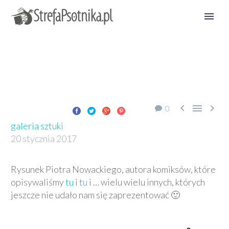



0
galeria sztuki
20 stycznia 2017
Rysunek Piotra Nowackiego, autora komiksów, które
opisywaliśmy
tu
i
tu
i … wielu wielu innych, których
jeszcze nie udało nam się zaprezentować 🙂