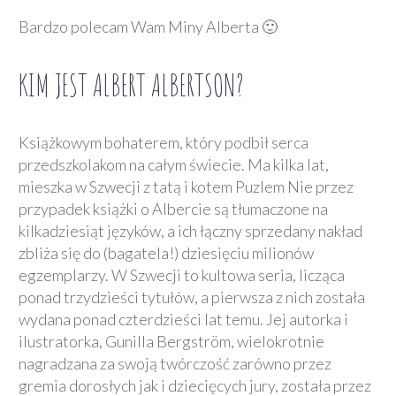
Bardzo polecam Wam Miny Alberta 🙂
KIM JEST ALBERT ALBERTSON?
Książkowym bohaterem, który podbił serca
przedszkolakom na całym świecie. Ma kilka lat,
mieszka w Szwecji z tatą i kotem Puzlem Nie przez
przypadek książki o Albercie są tłumaczone na
kilkadziesiąt języków, a ich łączny sprzedany nakład
zbliża się do (bagatela!) dziesięciu milionów
egzemplarzy. W Szwecji to kultowa seria, licząca
ponad trzydzieści tytułów, a pierwsza z nich została
wydana ponad czterdzieści lat temu. Jej autorka i
ilustratorka, Gunilla Bergström, wielokrotnie
nagradzana za swoją twórczość zarówno przez
gremia dorosłych jak i dziecięcych jury, została przez