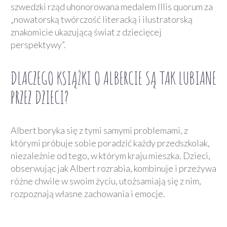
szwedzki rząd uhonorowana medalem Illis quorum za
„nowatorską twórczość literacką i ilustratorską
znakomicie ukazującą świat z dziecięcej
perspektywy”.
DLACZEGO KSIĄŻKI O ALBERCIE SĄ TAK LUBIANE
PRZEZ DZIECI?
Albert boryka się z tymi samymi problemami, z
którymi próbuje sobie poradzić każdy przedszkolak,
niezależnie od tego, w którym kraju mieszka. Dzieci,
obserwując jak Albert rozrabia, kombinuje i przeżywa
różne chwile w swoim życiu, utożsamiają się z nim,
rozpoznają własne zachowania i emocje.