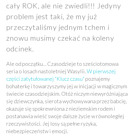
cały ROK, ale nie zwiedli!!! Jedyny
problem jest taki, że my już
przeczytaliśmy jednym tchem i
znowu musimy czekać na koleny
odcinek.
Ale od początku… Czasodzieje to sześciotomowa
seria o losach nastoletniej Wasylii.
W pierwszej
części zatytułowanej “Klucz czasu”
poznajemy
bohaterkę i towarzyszymy jej w inicjacji w magicznym
świecie czasodziejskim. Otóż niczym niewyróżniająca
się dziewczynka, sierota wychowywana przez babcię,
okazuje się spokrewniona z nieziemskim rodem i
postanawia wieść swoje dalsze życie w równoległej
rzeczywistości. Jej losy są pełne ryzyka,
niebezpieczeństw i emocji.