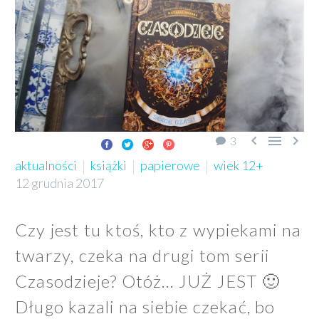



3
aktualności
książki
papierowe
wiek 12+
12 grudnia 2017
Czy jest tu ktoś, kto z wypiekami na
twarzy, czeka na drugi tom serii
Czasodzieje? Otóż… JUŻ JEST 🙂
Długo kazali na siebie czekać, bo