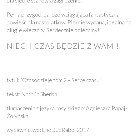
dla siebie stanowią zagrożenie.
Pełna przygód, bardzo wciągająca fantastyczna
powieść dla nastolatków. Pięknie wydana, idealna na
długie wieczory. Serdecznie polecamy!
NIECH CZAS BĘDZIE Z WAMI!
tytuł: “Czasodzieje tom 2 – Serce czasu”
tekst: Natalia Sherba
tłumaczenia z języka rosyjskiego: Agnieszka Papaj-
Żołyńska
wydawnictwo: EneDueRabe, 2017