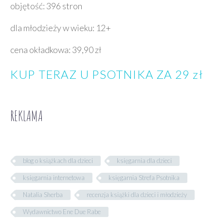
objętość: 396 stron
dla młodzieży w wieku: 12+
cena okładkowa: 39,90 zł
KUP TERAZ U PSOTNIKA ZA 29 zł
REKLAMA
blog o książkach dla dzieci
księgarnia dla dzieci
księgarnia internetowa
księgarnia Strefa Psotnika
Natalia Sherba
recenzja książki dla dzieci i młodzieży
Wydawnictwo Ene Due Rabe