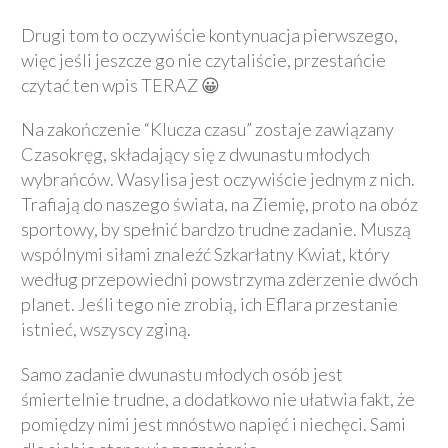
Drugi tom to oczywiście kontynuacja pierwszego,
więc jeśli jeszcze go nie czytaliście, przestańcie
czytać ten wpis TERAZ 😀
Na zakończenie “Klucza czasu” zostaje zawiązany
Czasokręg, składający się z dwunastu młodych
wybrańców. Wasylisa jest oczywiście jednym z nich.
Trafiają do naszego świata, na Ziemię, proto na obóz
sportowy, by spełnić bardzo trudne zadanie. Muszą
wspólnymi siłami znaleźć Szkarłatny Kwiat, który
według przepowiedni powstrzyma zderzenie dwóch
planet. Jeśli tego nie zrobią, ich Eflara przestanie
istnieć, wszyscy zginą.
Samo zadanie dwunastu młodych osób jest
śmiertelnie trudne, a dodatkowo nie ułatwia fakt, że
pomiędzy nimi jest mnóstwo napięć i niechęci. Sami