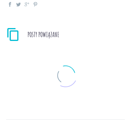
POSTY POWIĄZANE
Książka dla dzieci,
które boją się pająków
– Czego tu się bać?
0
14 wrz 2018
Pierwszy prawdziwie