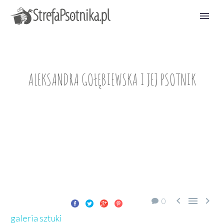
ALEKSANDRA GOŁĘBIEWSKA I JEJ PSOTNIK



0
galeria sztuki