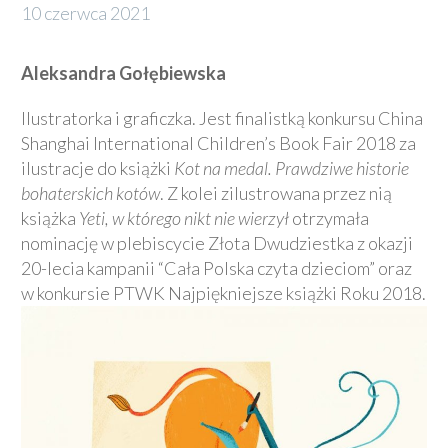
10 czerwca 2021
Aleksandra Gołębiewska
Ilustratorka i graficzka. Jest finalistką konkursu China
Shanghai International Children’s Book Fair 2018 za
ilustracje do książki
Kot na medal. Prawdziwe historie
bohaterskich kotów
. Z kolei zilustrowana przez nią
książka
Yeti, w którego nikt nie wierzył
otrzymała
nominację w plebiscycie Złota Dwudziestka z okazji
20-lecia kampanii “Cała Polska czyta dzieciom” oraz
w konkursie PTWK Najpiękniejsze książki Roku 2018.