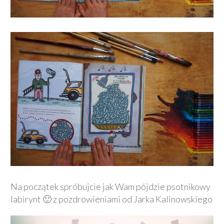
Na początek spróbujcie jak Wam pójdzie psotnikowy
labirynt 🙂 z pozdrowieniami od Jarka Kalinowskiego