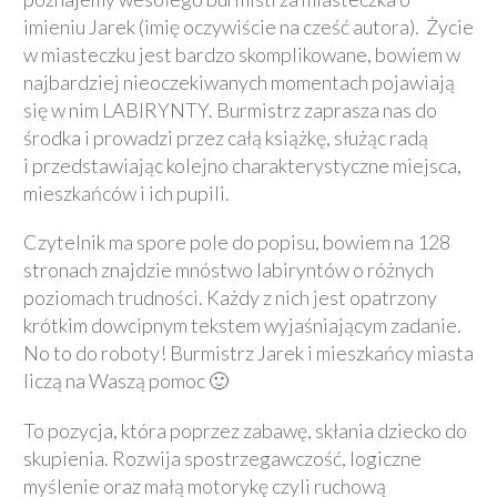
imieniu Jarek (imię oczywiście na cześć autora). Życie
w miasteczku jest bardzo skomplikowane, bowiem w
najbardziej nieoczekiwanych momentach pojawiają
się w nim LABIRYNTY. Burmistrz zaprasza nas do
środka i prowadzi przez całą książkę, służąc radą
i przedstawiając kolejno charakterystyczne miejsca,
mieszkańców i ich pupili.
Czytelnik ma spore pole do popisu, bowiem na 128
stronach znajdzie mnóstwo labiryntów o różnych
poziomach trudności. Każdy z nich jest opatrzony
krótkim dowcipnym tekstem wyjaśniającym zadanie.
No to do roboty! Burmistrz Jarek i mieszkańcy miasta
liczą na Waszą pomoc 🙂
To pozycja, która poprzez zabawę, skłania dziecko do
skupienia. Rozwija spostrzegawczość, logiczne
myślenie oraz małą motorykę czyli ruchową