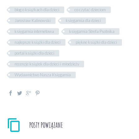
blog o książkach dla dzieci
co czytać dzieciom
Jarosław Kalinowski
księgarnia dla dzieci
księgarnia internetowa
księgarnia Strefa Psotnika
najlepsze książki dla dzieci
piękne książki dla dzieci
portal książki dla dzieci
recenzje książek dla dzieci i młodzieży
Wydawnictwo Nasza Księgarnia
POSTY POWIĄZANE