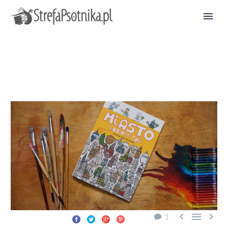



1