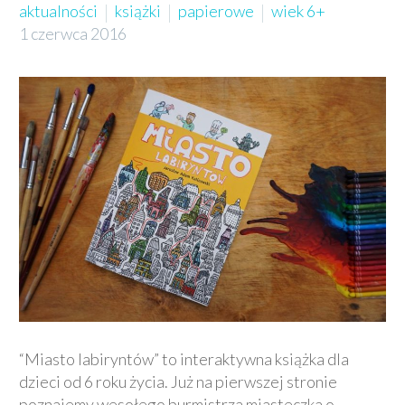
aktualności
książki
papierowe
wiek 6+
1 czerwca 2016
“Miasto labiryntów” to interaktywna książka dla
dzieci od 6 roku życia. Już na pierwszej stronie
poznajemy wesołego burmistrza miasteczka o