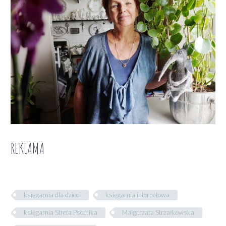
REKLAMA
księgarnia dla dzieci
księgarnia internetowa
księgarnia Strefa Psotnika
Małgorzata Strzałkowska