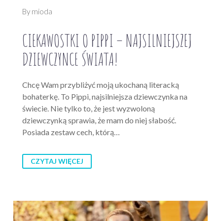
By mioda
CIEKAWOSTKI O PIPPI – NAJSILNIEJSZEJ
DZIEWCZYNCE ŚWIATA!
Chcę Wam przybliżyć moją ukochaną literacką
bohaterkę. To Pippi, najsilniejsza dziewczynka na
świecie. Nie tylko to, że jest wyzwoloną
dziewczynką sprawia, że mam do niej słabość.
Posiada zestaw cech, którą…
CZYTAJ WIĘCEJ