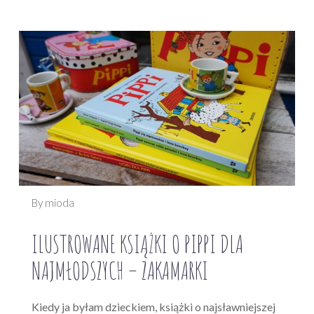
By mioda
ILUSTROWANE KSIĄŻKI O PIPPI DLA
NAJMŁODSZYCH – ZAKAMARKI
Kiedy ja byłam dzieckiem, książki o najsławniejszej