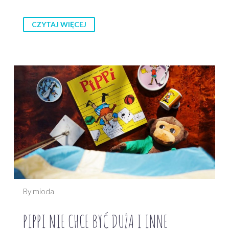
CZYTAJ WIĘCEJ
By mioda
PIPPI NIE CHCE BYĆ DUŻA I INNE