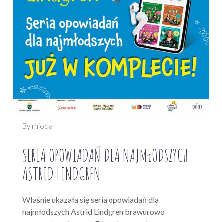
By mioda
SERIA OPOWIADAŃ DLA NAJMŁODSZYCH
ASTRID LINDGREN
Właśnie ukazała się seria opowiadań dla
najmłodszych Astrid Lindgren brawurowo