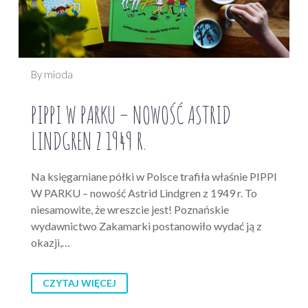
By mioda
PIPPI W PARKU – NOWOŚĆ ASTRID
LINDGREN Z 1949 R.
Na księgarniane półki w Polsce trafiła właśnie PIPPI
W PARKU – nowość Astrid Lindgren z 1949 r. To
niesamowite, że wreszcie jest! Poznańskie
wydawnictwo Zakamarki postanowiło wydać ją z
okazji,…
CZYTAJ WIĘCEJ