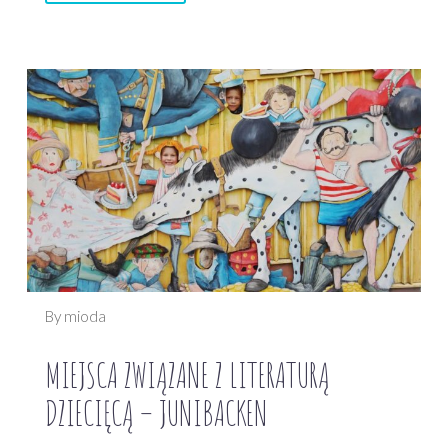
By mioda
MIEJSCA ZWIĄZANE Z LITERATURĄ
DZIECIĘCĄ – JUNIBACKEN