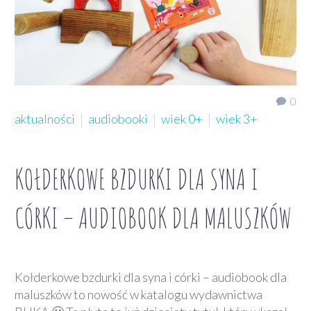
0
aktualności
audiobooki
wiek 0+
wiek 3+
KOŁDERKOWE BZDURKI DLA SYNA I
CÓRKI – AUDIOBOOK DLA MALUSZKÓW
Kołderkowe bzdurki dla syna i córki – audiobook dla
maluszków to nowość w katalogu wydawnictwa