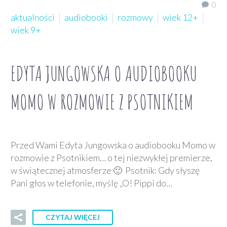
0
aktualności
audiobooki
rozmowy
wiek 12+
wiek 9+
EDYTA JUNGOWSKA O AUDIOBOOKU
MOMO W ROZMOWIE Z PSOTNIKIEM
Przed Wami Edyta Jungowska o audiobooku Momo w
rozmowie z Psotnikiem… o tej niezwykłej premierze,
w świątecznej atmosferze 🙂 Psotnik: Gdy słyszę
Pani głos w telefonie, myślę „O! Pippi do…
CZYTAJ WIĘCEJ