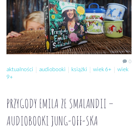
0
aktualności
audiobooki
książki
wiek 6+
wiek
9+
PRZYGODY EMILA ZE SMALANDII –
AUDIOBOOKI JUNG-OFF-SKA