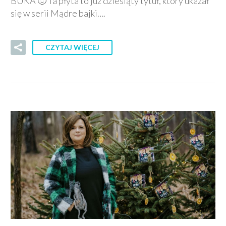
BUKA 🙂 Ta płyta to już dziesiąty tytuł, który ukazał
się w serii Mądre bajki….
CZYTAJ WIĘCEJ