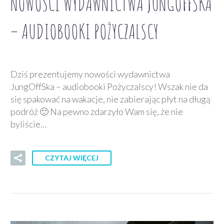
NOWOŚCI WYDAWNICTWA JUNGOFFSKA
– AUDIOBOOKI POŻYCZALSCY
Dziś prezentujemy nowości wydawnictwa
JungOffSka – audiobooki Pożyczalscy! Wszak nie da
się spakować na wakacje, nie zabierając płyt na długą
podróż 🙂 Na pewno zdarzyło Wam się, że nie
byliście…
CZYTAJ WIĘCEJ