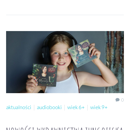
0
aktualności
audiobooki
wiek 6+
wiek 9+