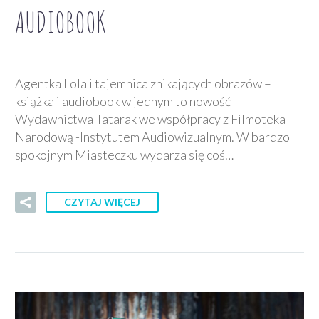
AUDIOBOOK
Agentka Lola i tajemnica znikających obrazów –
książka i audiobook w jednym to nowość
Wydawnictwa Tatarak we współpracy z Filmoteka
Narodową -Instytutem Audiowizualnym. W bardzo
spokojnym Miasteczku wydarza się coś…
CZYTAJ WIĘCEJ