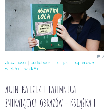
0
aktualności
audiobooki
książki
papierowe
wiek 6+
wiek 9+
AGENTKA LOLA I TAJEMNICA
ZNIKAJĄCYCH OBRAZÓW – KSIĄŻKA I