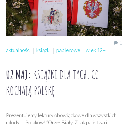
1
aktualności
książki
papierowe
wiek 12+
02 MAJ:
KSIĄŻKI DLA TYCH, CO
KOCHAJĄ POLSKĘ
Prezentujemy lektury obowiązkowe dla wszystkich
młodych Polaków! “Orzeł Biały. Znak państwa i