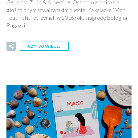
Germano Zullo & Albertine. Ostatnio zrobiło się
głośno o tym szwajcarskim duecie. Za książkę “Mon
Tout Petit” otrzymali w 2016 roku nagrodę Bologna
Ragazzi…
CZYTAJ WIĘCEJ