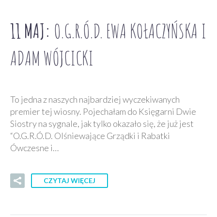
11 MAJ:
O.G.R.Ó.D. EWA KOŁACZYŃSKA I
ADAM WÓJCICKI
To jedna z naszych najbardziej wyczekiwanych
premier tej wiosny. Pojechałam do Księgarni Dwie
Siostry na sygnale, jak tylko okazało się, że już jest
“O.G.R.Ó.D. Olśniewające Grządki i Rabatki
Ówczesne i…
CZYTAJ WIĘCEJ