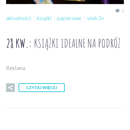
3
aktualności
książki
papierowe
wiek 3+
28 KW.:
KSIĄŻKI IDEALNE NA PODRÓŻ
Reklama
CZYTAJ WIĘCEJ