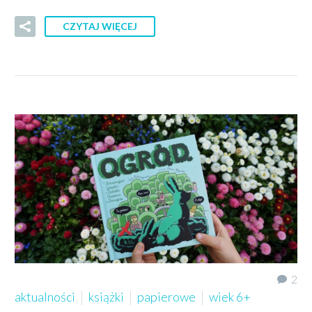
CZYTAJ WIĘCEJ
2
aktualności
książki
papierowe
wiek 6+