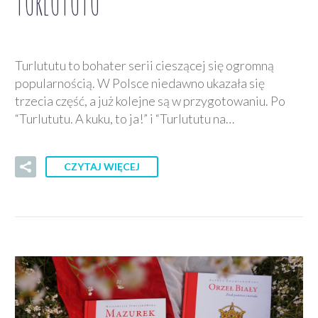
TURLUTUTU
Turlututu to bohater serii cieszącej się ogromną
popularnością. W Polsce niedawno ukazała się
trzecia część, a już kolejne są w przygotowaniu. Po
“Turlututu. A kuku, to ja!” i “Turlututu na…
CZYTAJ WIĘCEJ