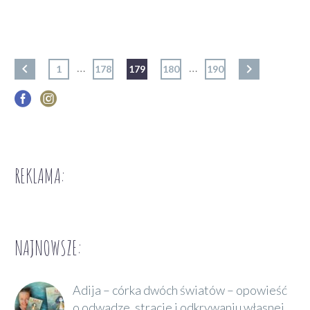
…
…
1
178
179
180
190
REKLAMA:
NAJNOWSZE:
Adija – córka dwóch światów – opowieść
o odwadze, stracie i odkrywaniu własnej