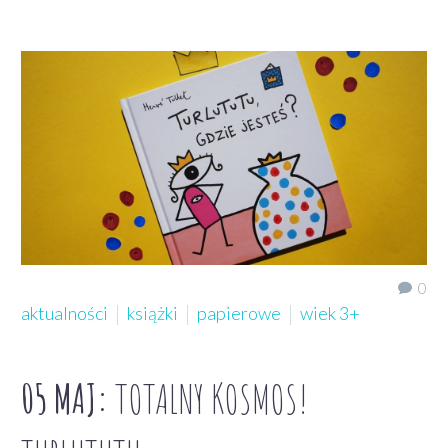
0
aktualności
książki
papierowe
wiek 3+
05 MAJ:
TOTALNY KOSMOS!