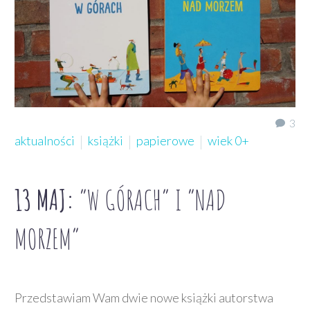
3
aktualności
książki
papierowe
wiek 0+
13 MAJ:
“W GÓRACH” I “NAD
MORZEM”
Przedstawiam Wam dwie nowe książki autorstwa