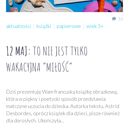
16
aktualności
książki
papierowe
wiek 3+
12 MAJ:
TO NIE JEST TYLKO
WAKACYJNA “MIŁOŚĆ”
Dziś prezentuję Wam francuską książkę obrazkową,
która w piękny i poetycki sposób przedstawia
matczyne uczucia do dziecka. Autorka tekstu, Astrid
Desbordes, oprócz książek dla dzieci, pisze również
dla dorosłych. Ukończyła…