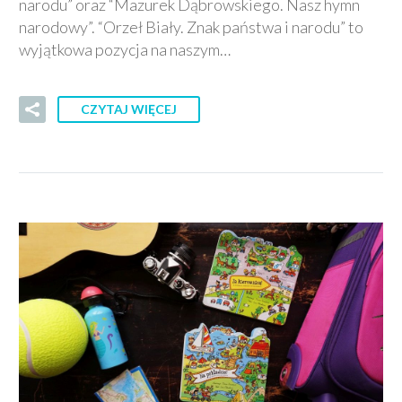
narodu” oraz “Mazurek Dąbrowskiego. Nasz hymn
narodowy”. “Orzeł Biały. Znak państwa i narodu” to
wyjątkowa pozycja na naszym…
CZYTAJ WIĘCEJ