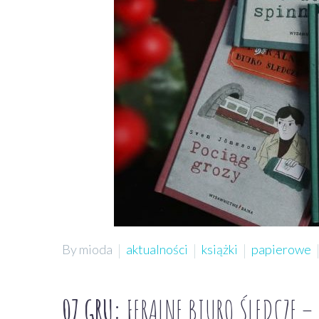
By mioda
aktualności
książki
papierowe
07 GRU:
FERALNE BIURO ŚLEDCZE –