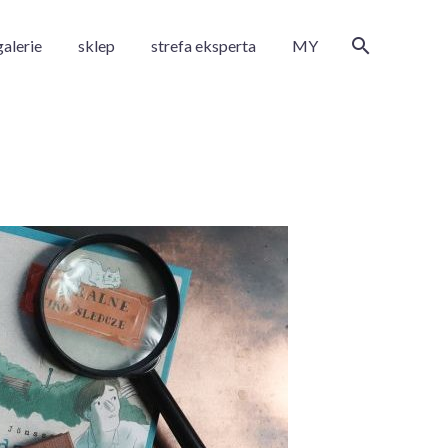
galerie
sklep
strefa eksperta
MY