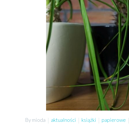
By mioda
aktualności
książki
papierowe