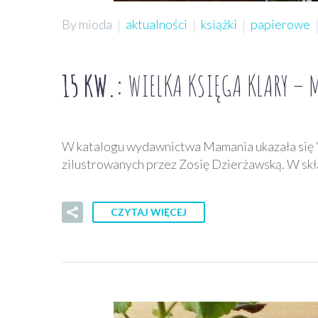
By mioda
aktualności
książki
papierowe
15 KW.:
WIELKA KSIĘGA KLARY – 
W katalogu wydawnictwa Mamania ukazała się “
zilustrowanych przez Zosię Dzierżawską. W skł
CZYTAJ WIĘCEJ