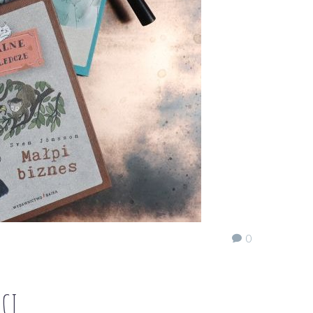
0
ECI