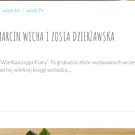
wiek 6+
wiek 9+
MARCIN WICHA I ZOSIA DZIERŻAWSKA
Wielka księga Klary”. To grubaśny zbiór wydawanych wcześ
ad tej wielkiej księgi wchodzą…