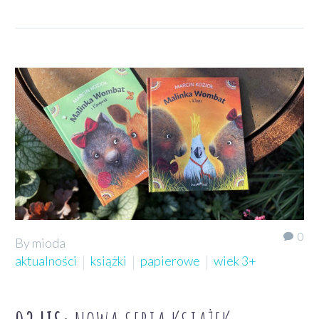
0
By mioda
aktualności
książki
papierowe
wiek 3+