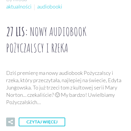
aktualności
audiobooki
27 LIS:
NOWY AUDIOBOOK
POŻYCZALSCY I RZEKA
Dziś premierę ma nowy audiobook Pożyczalscy i
rzeka, który przeczytała, najlepiej na świecie, Edyta
Jungowska. To już trzeci tom z kultowej serii Mary
Norton… czekaliście? 🙂 My bardzo! Uwielbiamy
Pożyczalskich…
CZYTAJ WIĘCEJ