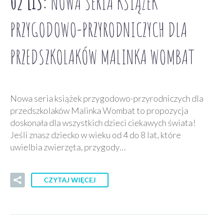
02 LIS:
NOWA SERIA KSIĄŻEK
PRZYGODOWO-PRZYRODNICZYCH DLA
PRZEDSZKOLAKÓW MALINKA WOMBAT
Nowa seria książek przygodowo-przyrodniczych dla
przedszkolaków Malinka Wombat to propozycja
doskonała dla wszystkich dzieci ciekawych świata!
Jeśli znasz dziecko w wieku od 4 do 8 lat, które
uwielbia zwierzęta, przygody…
CZYTAJ WIĘCEJ