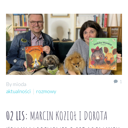
1
By mioda
aktualności
rozmowy
02 LIS:
MARCIN KOZIOŁ I DOROTA