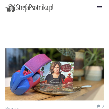
0
By mioda