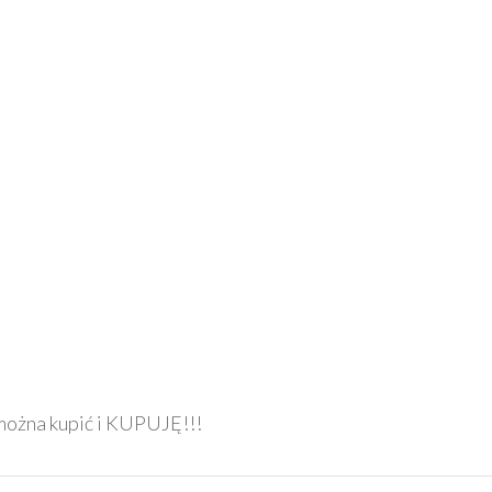
wydawnictwa Bosz. To
Siedem dni z życia
hrabiny Grabiny, która
zabierze Was w
bardzo kreatywną
podróż! 🙂
Wydawnictwo BOSZ
specjalizuje…
o można kupić i KUPUJĘ!!!