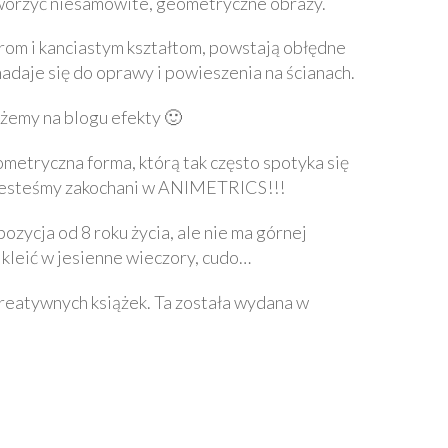
tworzyć niesamowite, geometryczne obrazy.
lorom i kanciastym kształtom, powstają obłędne
nadaje się do oprawy i powieszenia na ścianach.
ażemy na blogu efekty 🙂
metryczna forma, którą tak często spotyka się
k. Jesteśmy zakochani w ANIMETRICS!!!
ozycja od 8 roku życia, ale nie ma górnej
kleić w jesienne wieczory, cudo…
 kreatywnych książek. Ta została wydana w