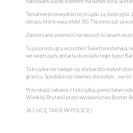
naklejkami każdy element ma numer pola, w któ
Tematem przewodnim tej książki są zwierzęta. Zn
obrazy, które mają efekt 3D. Tła zwierząt są w 
Zamierzamy powiesić na naszych ścianach wszys
Tu po prostu gra wszystko! Świetna estetyka, n
we wnętrzach, dotarła do książki tego typu! Ba
Ta książka nie nadaje się dla bardzo małych dzie
granicy. Spodoba się również dorosłym… serio!
Przy okazji zabawy z tą książką, pomyślałam sob
Wielkiej Brytanii przez wydawnictwo Buster B
JA CHCĘ TAKIE W POLSCE!