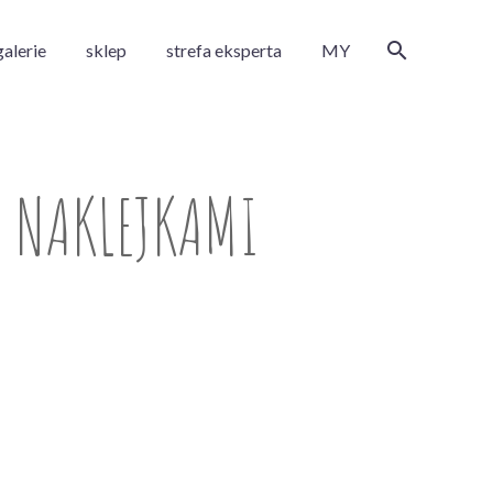
galerie
sklep
strefa eksperta
MY
Z NAKLEJKAMI