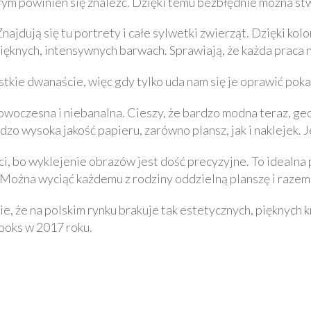
rym powinien się znaleźć. Dzięki temu bezbłędnie można s
ajdują się tu portrety i całe sylwetki zwierząt. Dzięki ko
pięknych, intensywnych barwach. Sprawiają, że każda praca 
tkie dwanaście, więc gdy tylko uda nam się je oprawić pok
owoczesna i niebanalna. Cieszy, że bardzo modna teraz, geo
rdzo wysoka jakość papieru, zarówno plansz, jak i nakleje
ci, bo wyklejenie obrazów jest dość precyzyjne. To idealna p
 Można wyciąć każdemu z rodziny oddzielną planszę i razem 
ie, że na polskim rynku brakuje tak estetycznych, pięknych
ooks w 2017 roku.