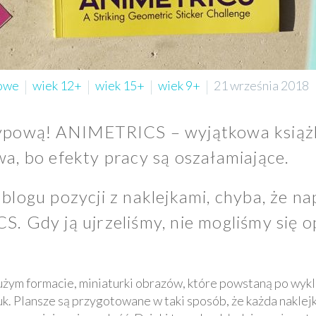
owe
wiek 12+
wiek 15+
wiek 9+
21 września 2018
ypową! ANIMETRICS – wyjątkowa książka 
a, bo efekty pracy są oszałamiające.
blogu pozycji z naklejkami, chyba, że n
. Gdy ją ujrzeliśmy, nie mogliśmy się 
m formacie, miniaturki obrazów, które powstaną po wykl
uk. Plansze są przygotowane w taki sposób, że każda naklejka