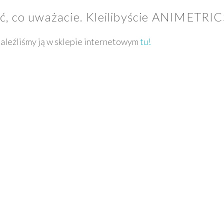
ć, co uważacie. Kleilibyście ANIMETRIC
znaleźliśmy ją w sklepie internetowym
tu!