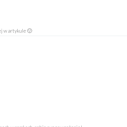
j w artykule 🙂