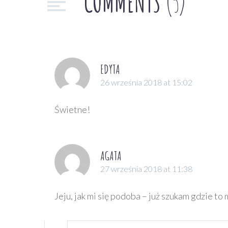
COMMENTS
(5)
kartce papieru
stworzyć
prawdziwego
dinozaura, zabawnego
potwora czy uroczego
EDYTA
robala? 🙂
26 września 2018 at 15:02
Przedstawiam Wam
serię…
Świetne!
AGATA
27 września 2018 at 11:38
Jeju, jak mi się podoba – już szukam gdzie t