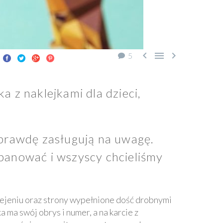



5
z naklejkami dla dzieci,
aprawdę zasługują na uwagę.
opanować i wszyscy chcieliśmy
ejeniu oraz strony wypełnione dość drobnymi
 ma swój obrys i numer, a na karcie z