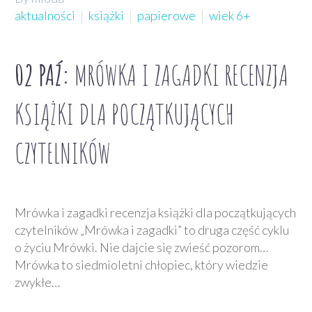
aktualności
książki
papierowe
wiek 6+
02 PAŹ:
MRÓWKA I ZAGADKI RECENZJA
KSIĄŻKI DLA POCZĄTKUJĄCYCH
CZYTELNIKÓW
Mrówka i zagadki recenzja książki dla początkujących
czytelników „Mrówka i zagadki” to druga część cyklu
o życiu Mrówki. Nie dajcie się zwieść pozorom…
Mrówka to siedmioletni chłopiec, który wiedzie
zwykłe…