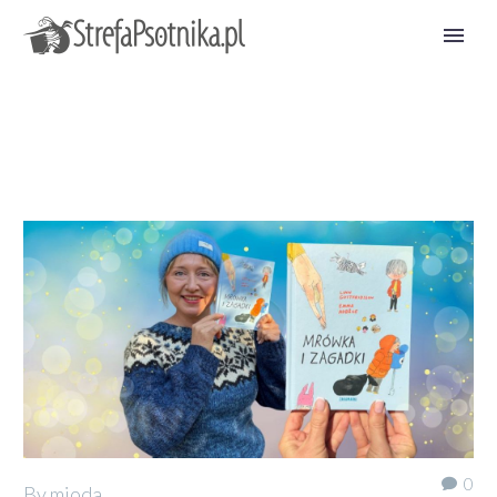
0
By mioda