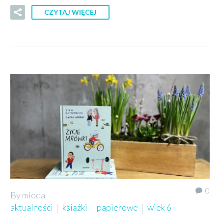
CZYTAJ WIĘCEJ
0
By mioda
aktualności
książki
papierowe
wiek 6+