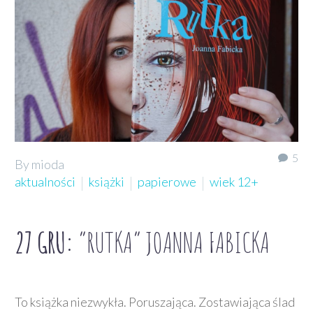
5
By mioda
aktualności
książki
papierowe
wiek 12+
27 GRU:
“RUTKA” JOANNA FABICKA
To książka niezwykła. Poruszająca. Zostawiająca ślad