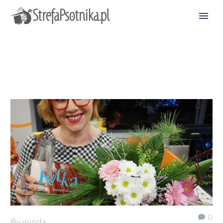
0
By mioda